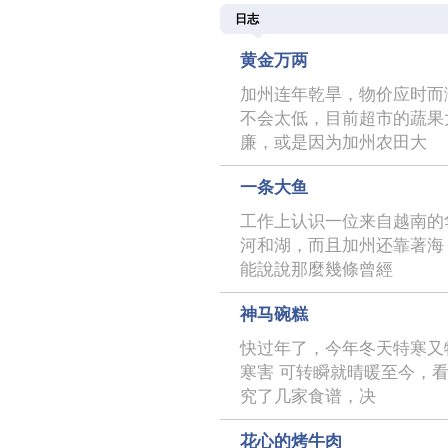
日志
黄金万两
加州连年乾旱，物价应时而
不会太低，目前超市的蔬果
廉，或是因为加州农田大
一条大鱼
工作上认识一位来自越南的
河和湖，而且加州还靠著海
能說說那麼幾條曾經
神马碗糕
快过年了，今年冬天特寒又
寒害 可转瞬就晴暖至今，
究了几家食谱，决
花心的烤牛肉