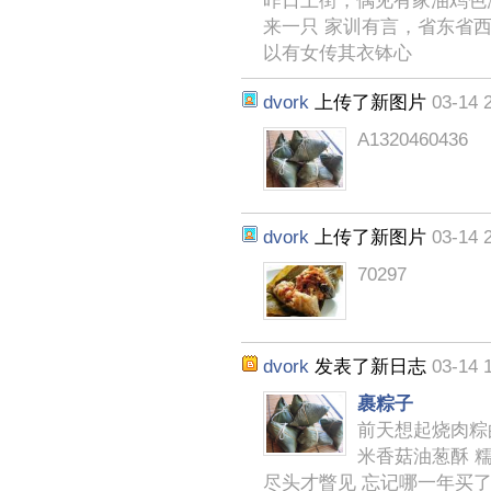
昨日上街，偶见有家油鸡色
来一只 家训有言，省东省
以有女传其衣钵心
dvork
上传了新图片
03-14 
A1320460436
dvork
上传了新图片
03-14 
70297
dvork
发表了新日志
03-14 
裹粽子
前天想起烧肉粽的
米香菇油葱酥 糯
尽头才瞥见 忘记哪一年买