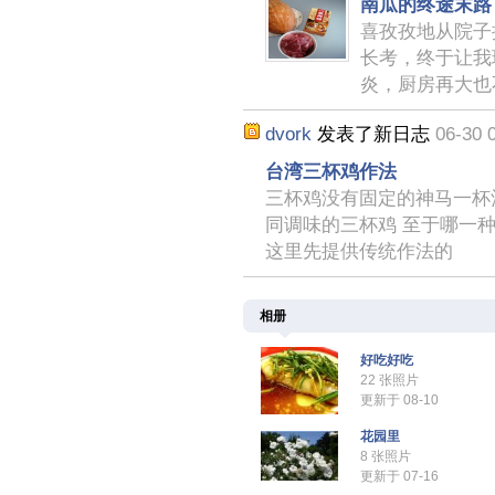
南瓜的终途末路
喜孜孜地从院子
长考，终于让我
炎，厨房再大也
dvork
发表了新日志
06-30 
台湾三杯鸡作法
三杯鸡没有固定的神马一杯
同调味的三杯鸡 至于哪一
这里先提供传统作法的
相册
好吃好吃
22 张照片
更新于 08-10
花园里
8 张照片
更新于 07-16