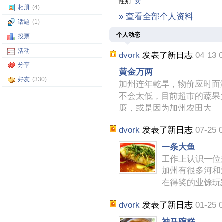
性别:
女
相册
(4)
» 查看全部个人资料
话题
(1)
个人动态
投票
活动
dvork
发表了新日志
04-13 
分享
黄金万两
好友
(330)
加州连年乾旱，物价应时而
不会太低，目前超市的蔬果
廉，或是因为加州农田大
dvork
发表了新日志
07-25 
一条大鱼
工作上认识一位
加州有很多河和
在得奖的业馀玩
dvork
发表了新日志
01-25 
神马碗糕