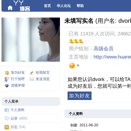
首页
华人论坛
帮助
未填写实名
(用户名: dvor
已有 11419 人次访问, 2466
用户组别：
高级会员
主页地址：
http://www.huar
»
加为好友
给我留言
如果您认识dvork，可以给
打个招呼
发送消息
违规举报
成为好友后，您就可以第一时
加为好友
个人菜单
个人资料
个人资料
记录
(905)
创建:
2011-06-20
日志
(54)