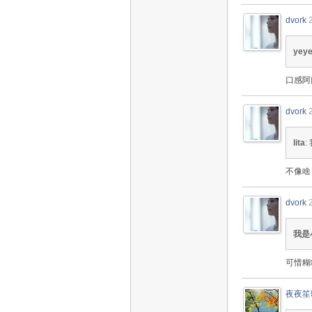
dvork
yey
口感阿
dvork
lita
不像啥
dvork
我是
可惜糊
夜夜笙