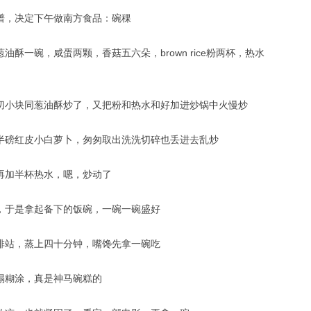
谱，决定下午做南方食品：碗稞
油酥一碗，咸蛋两颗，香菇五六朵，brown rice粉两杯，热水
切小块同葱油酥炒了，又把粉和热水和好加进炒锅中火慢炒
半磅红皮小白萝卜，匆匆取出洗洗切碎也丢进去乱炒
再加半杯热水，嗯，炒动了
，于是拿起备下的饭碗，一碗一碗盛好
排站，蒸上四十分钟，嘴馋先拿一碗吃
塌糊涂，真是神马碗糕的