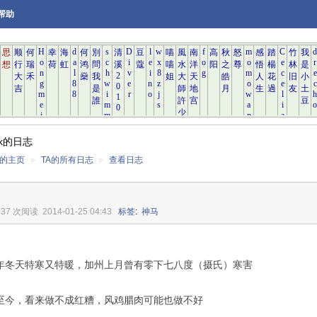
帮助
rk的日志
rk的主页
»
TA的所有日志
»
查看日志
237 次阅读
2014-01-25 04:43
标签
:
神马
年冬天特寒又特暖，加州上月曾有零下七八度（摄氏）寒害
至今，看来做不成红糟，风鸡腊肉可能也做不好