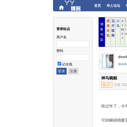
首页
华人论坛
博
登录站点
客
书
用户名
架
密码
dvo
dvo
记住我
神马碗糕
热
22
已有 29
快过年了，今
可转瞬就晴暖