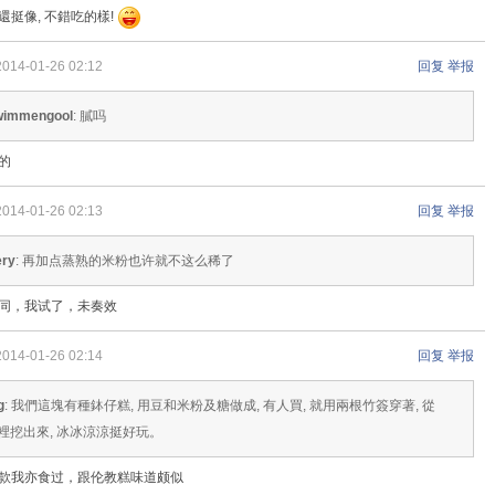
還挺像, 不錯吃的樣!
2014-01-26 02:12
回复
举报
wimmengool
: 膩吗
的
2014-01-26 02:13
回复
举报
ery
: 再加点蒸熟的米粉也许就不这么稀了
同，我试了，未奏效
2014-01-26 02:14
回复
举报
g
: 我們這塊有種鉢仔糕, 用豆和米粉及糖做成, 有人買, 就用兩根竹簽穿著, 從
裡挖出來, 冰冰涼涼挺好玩。
款我亦食过，跟伦教糕味道颇似