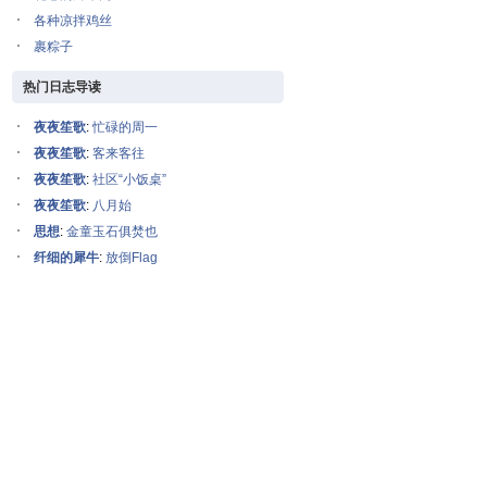
各种凉拌鸡丝
裹粽子
热门日志导读
夜夜笙歌
:
忙碌的周一
夜夜笙歌
:
客来客往
夜夜笙歌
:
社区“小饭桌”
夜夜笙歌
:
八月始
思想
:
金童玉石俱焚也
纤细的犀牛
:
放倒Flag