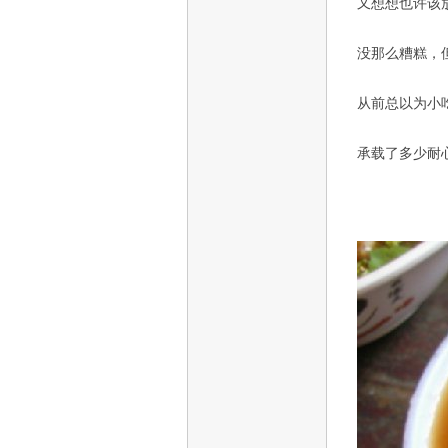
又想想也许该
没那么糟糕，
从前总以为小
承载了多少耐