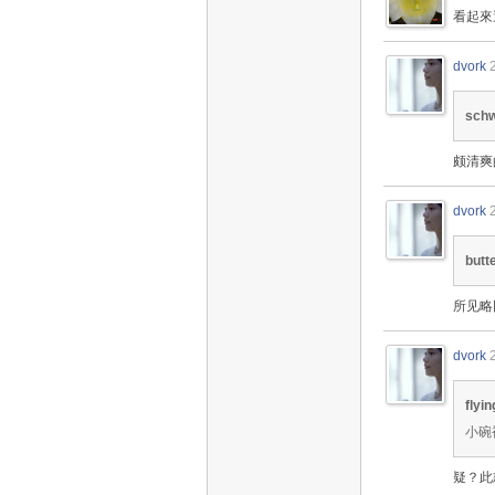
看起來
dvork
sch
颇清爽
dvork
butt
所见略
dvork
flyin
小碗
疑？此