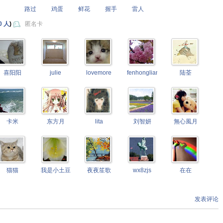
路过
鸡蛋
鲜花
握手
雷人
0 人
)
匿名卡
喜阳阳
julie
lovemore
fenhonglian
陆荃
卡米
东方月
lita
刘智妍
無心風月
猫猫
我是小土豆
夜夜笙歌
wx8zjs
在在
发表评论