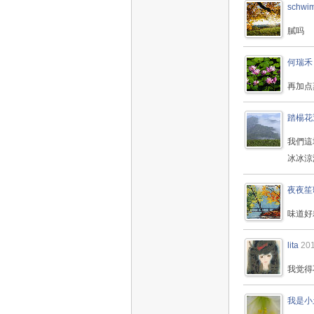
schwi
膩吗
何瑞禾
再加点
踏楊花
我們這
冰冰涼
夜夜笙
味道好
lita
201
我觉得
我是小