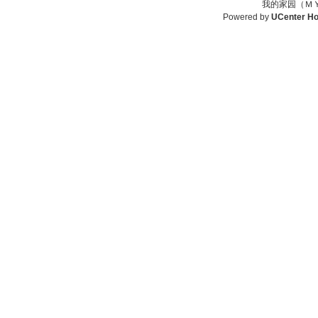
我的家园（ＭＹ
Powered by
UCenter H