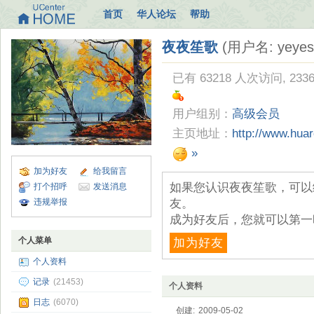
首页
华人论坛
帮助
夜夜笙歌
(用户名: yeyes
已有 63218 人次访问, 233
用户组别：
高级会员
主页地址：
http://www.hua
»
加为好友
给我留言
如果您认识夜夜笙歌，可以
打个招呼
发送消息
违规举报
友。
成为好友后，您就可以第一
个人菜单
加为好友
个人资料
记录
(21453)
个人资料
日志
(6070)
创建:
2009-05-02