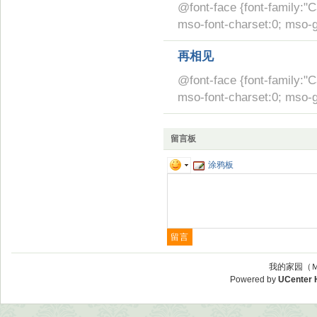
@font-face {font-family:"C
mso-font-charset:0; mso-g
再相见
@font-face {font-family:"C
mso-font-charset:0; mso-g
留言板
涂鸦板
我的家园（Ｍ
Powered by
UCenter