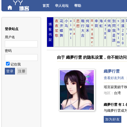
首页
华人论坛
帮助
博
登录站点
客
书
用户名
架
密码
由于 織夢行雲 的隐私设置，你不能访
记住我
織夢行雲
查看好友列表
瑶宮寂寞鎖千
地区：
台湾
織夢行雲 有 1 
与織夢行雲成
加为好友