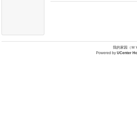
我的家园（ＭＹ
Powered by
UCenter H