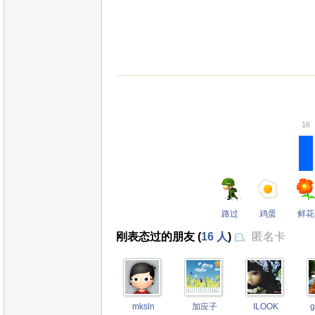
16
路过
鸡蛋
鲜花
刚表态过的朋友 (
16 人
)
匿名卡
mksln
加应子
ILOOK
g