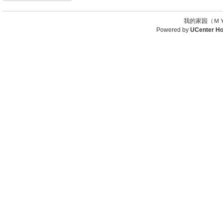
我的家园（ＭＹ
Powered by
UCenter H