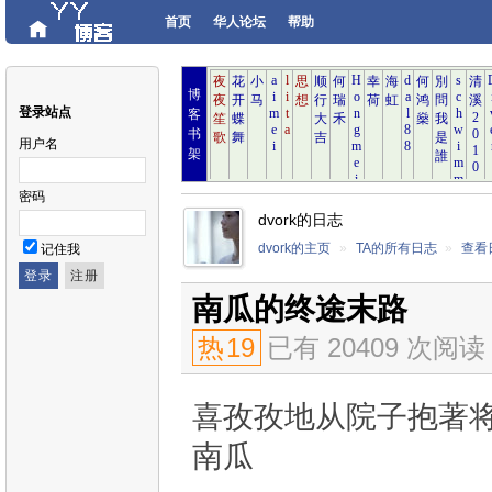
首页
华人论坛
帮助
博
登录站点
客
书
用户名
架
密码
dvork的日志
dvork的主页
»
TA的所有日志
»
查看
记住我
南瓜的终途末路
热
19
已有 20409 次阅读
喜孜孜地从院子抱著
南瓜