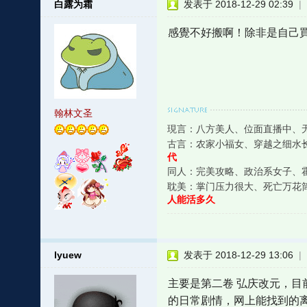
白露为霜
发表于 2018-12-29 02:39
|
感覺不好搬啊！除非是自己
翰林文圣
現言：八方美人、位面直播中、
古言：农家小福女、穿越之细水
代
同人：完美攻略、政治系女子、霍
耽美：掌门压力很大、死亡万花
人能活多久
lyuew
发表于 2018-12-29 13:06
|
主要是第二卷 弘庆改元，
的日常剧情，网上能找到的