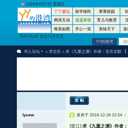
2026年8月7日 星期五
丫丫股坛
留学移民
菁菁校园
网亲互动
逍遥茶馆
育儿与教育
唯美贴图
开心一笑
美味天下
道
丙午(马)年 农历六月廿五
YY的港湾
论
华人论坛
»
求文区
» 求《九重之渊》作者：非言非默 【
发帖
lyuew
发表于 2018-12-28 22:54
|
者
[晋江]
求《九重之渊》作者：非