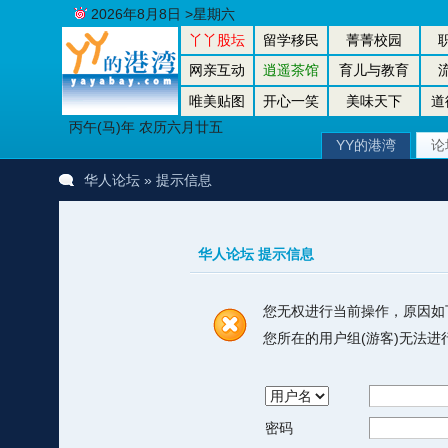
2026年8月8日 >星期六
丫丫股坛
留学移民
菁菁校园
网亲互动
逍遥茶馆
育儿与教育
唯美贴图
开心一笑
美味天下
道
丙午(马)年 农历六月廿五
YY的港湾
论
华人论坛
» 提示信息
华人论坛 提示信息
您无权进行当前操作，原因如
您所在的用户组(游客)无法
密码