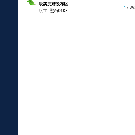
耽美完结发布区
4
/ 36
版主:
熙珩0108