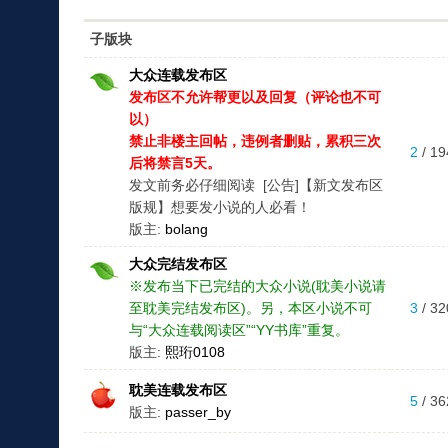
子版块
大众连载发布区
发布区不允许帮更以及回复（评论也不可
以）
禁止非楼主回帖，违例者删贴，累积三次
2
/ 19
后将禁言5天。
发文前务必仔细阅读 [公告]【新文发布区
版规】想要发小说的人必看！
版主:
bolang
大众完结发布区
※发布当下已完结的大众小说(耽美小说请
至耽美完结发布区)。另，本区小说不可
3
/ 32
与“大众连载阅读区”“YY书库”重复。
版主:
熙珩0108
耽美连载发布区
5
/ 36
版主:
passer_by