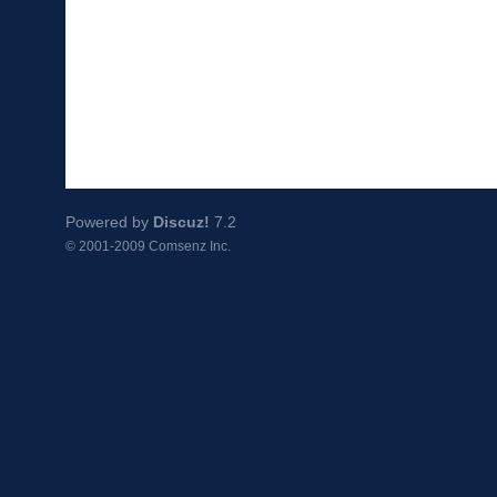
Powered by
Discuz!
7.2
© 2001-2009
Comsenz Inc.