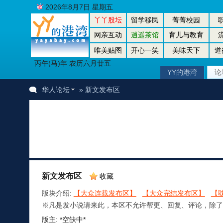
2026年8月7日 星期五
丫丫股坛
留学移民
菁菁校园
网亲互动
逍遥茶馆
育儿与教育
唯美贴图
开心一笑
美味天下
道
丙午(马)年 农历六月廿五
YY的港湾
论
华人论坛
» 新文发布区
新文发布区
收藏
版块介绍:
【大众连载发布区】
【大众完结发布区】
【
※凡是发小说请来此，本区不允许帮更、回复、评论，除了
版主: *空缺中*