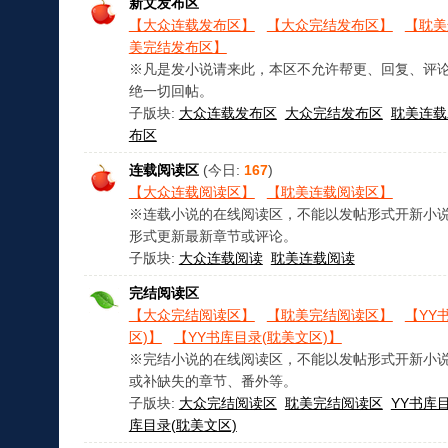
新文发布区
者：夏 ...
拥有权力和
求《哥谭猫塑
【大众连载发布区】
【大众完结发布区】
【耽美
美]》 ...
【海外党的
美完结发布区】
于等到 ...
求《[综英美
※凡是发小说请来此，本区不允许帮更、回复、评
器》作 ...
求《十九世
绝一切回帖。
（美食） ...
子版块:
大众连载发布区
大众完结发布区
耽美连载
布区
连载阅读区
(今日:
167
)
【大众连载阅读区】
【耽美连载阅读区】
※连载小说的在线阅读区，不能以发帖形式开新小
形式更新最新章节或评论。
子版块:
大众连载阅读
耽美连载阅读
完结阅读区
【大众完结阅读区】
【耽美完结阅读区】
【YY
区)】
【YY书库目录(耽美文区)】
※完结小说的在线阅读区，不能以发帖形式开新小
或补缺失的章节、番外等。
子版块:
大众完结阅读区
耽美完结阅读区
YY书库
库目录(耽美文区)