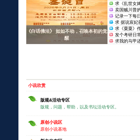
求《乱世女
者：阿 ...
卖国贼川普
记录一下每
求 据说宸妃
者：蒹 ...
求《粟粟》
《白话佛法》 如如不动，召唤本初的觉
歌
发个考研日
醒
求我的马甲
作者： ...
天生演员[娱
求《动物也能
穿]》 ...
《廓晋》 作
求《家奴之
王不在 ...
求SAN值为
作者： ...
【请补上原
篇+祈祷 ...
求《[综英美
小说欣赏
见闻 ...
求《[足球]
搞抽 ...
求《七零神
版规&活动专区
者：酒 ...
求《[综英美
版规，问题，帮助，以及书坛活动专区。
救救 ...
《肉骨樊笼.
尾鱼 ...
《炮灰女配
原创小说区
后》作者 ...
《他携地府
酥油饼 ...
《现代灵植
原创小说基地
子亥 ...
求《北宋灶