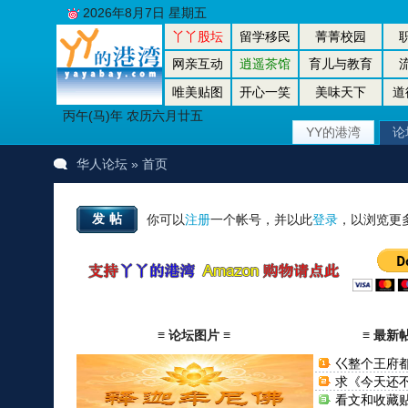
2026年8月7日 星期五
丫丫股坛
留学移民
菁菁校园
网亲互动
逍遥茶馆
育儿与教育
唯美贴图
开心一笑
美味天下
道
丙午(马)年 农历六月廿五
YY的港湾
论
华人论坛
» 首页
发帖
你可以
注册
一个帐号，并以此
登录
，以浏览更
≡ 论坛图片 ≡
≡ 最新
巜整个王府
（美食 ...
求《今天还
吗???》作 ..
看文和收藏