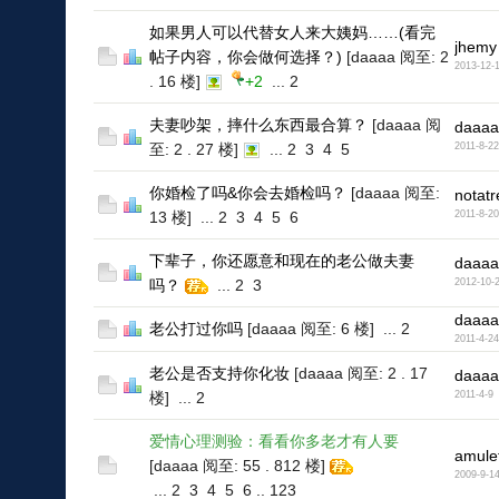
如果男人可以代替女人来大姨妈……(看完
jhemy
帖子内容，你会做何选择？)
[daaaa 阅至: 2
2013-12-
. 16 楼]
+2
...
2
夫妻吵架，摔什么东西最合算？
[daaaa 阅
daaaa
至: 2 . 27 楼]
...
2
3
4
5
2011-8-22
你婚检了吗&你会去婚检吗？
[daaaa 阅至:
notatr
13 楼]
...
2
3
4
5
6
2011-8-20
下辈子，你还愿意和现在的老公做夫妻
daaaa
吗？
...
2
3
2012-10-
daaaa
老公打过你吗
[daaaa 阅至: 6 楼]
...
2
2011-4-24
老公是否支持你化妆
[daaaa 阅至: 2 . 17
daaaa
楼]
...
2
2011-4-9
爱情心理测验：看看你多老才有人要
amule
[daaaa 阅至: 55 . 812 楼]
2009-9-1
...
2
3
4
5
6
..
123