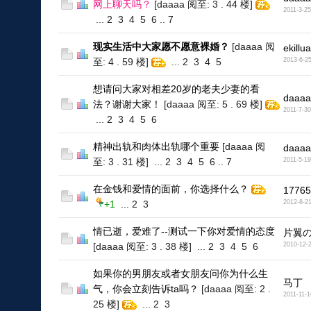
网上聊天吗？
[daaaa 阅至: 3 . 44 楼]
2011-3-25
...
2
3
4
5
6
..
7
现实生活中大家愿不愿意裸婚？
[daaaa 阅
ekillua
至: 4 . 59 楼]
...
2
3
4
5
2013-6-2
想请问大家对相差20岁的老夫少妻的看
daaaa
法？谢谢大家！
[daaaa 阅至: 5 . 69 楼]
2011-7-30
...
2
3
4
5
6
精神出轨和肉体出轨哪个重要
[daaaa 阅
daaaa
至: 3 . 31 楼]
...
2
3
4
5
6
..
7
2011-5-19
在金钱和爱情的面前，你选择什么？
17765
+1
...
2
3
2012-8-2
情已逝，爱难了--测试一下你对爱情的态度
片翼の
[daaaa 阅至: 3 . 38 楼]
...
2
3
4
5
6
2010-12-
如果你的男朋友或者女朋友问你为什么生
马丁
气，你会立刻告诉ta吗？
[daaaa 阅至: 2 .
2011-11-1
25 楼]
...
2
3