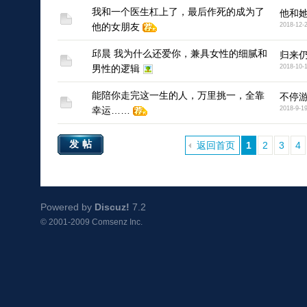
我和一个医生杠上了，最后作死的成为了
他和
他的女朋友
2018-12-
邱晨 我为什么还爱你，兼具女性的细腻和
归来
男性的逻辑
2018-10-
能陪你走完这一生的人，万里挑一，全靠
不停
幸运……
2018-9-1
发帖
返回首页
1
2
3
4
Powered by
Discuz!
7.2
© 2001-2009
Comsenz Inc.