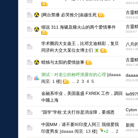
2019-9-2
古靈
[网台禁播 必哭推介]渝越生死
2019-8-2
古靈
细说 311 海啸及睡火山的两个爱情事件
2019-8-7
学术圈四大女蛊王，比邓文迪精彩，复旦
八月
同济科大交大某位女博士们
2019-7-2
古靈
蜡烛与太阳的爱情故事
2019-7-2
测试：对老公的称呼泄露你的心理
[daaaa
daaaa
阅至: 1 楼]
...
2
3
4
5
2011-9-30
金融系毕业，美国嘉盛 FXREK 工作，調回
lw997
中國上海
2019-5-2
Cyton
"国学"学校:丈夫打你是消业障，要感恩
2019-3-1
中国MM：请不要叫印度人阿三 我很爱我
新闻
印度男友
[daaaa 阅至: 13 楼]
+2
...
2
2009-2-1