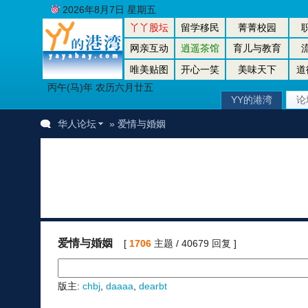
2026年8月7日 星期五
丫丫股坛
留学移民
菁菁校园
网亲互动
逍遥茶馆
育儿与教育
唯美贴图
开心一笑
美味天下
道
丙午(马)年 农历六月廿五
YY的港湾
论
华人论坛
» 爱情与婚姻
爱情与婚姻
[
1706
主题 / 40679 回复 ]
版主:
chbj
,
daaaa
,
dearbt