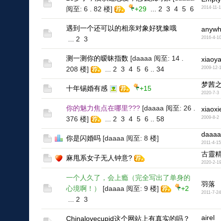
阅至: 6 . 82 楼]
+29
...
2
3
4
5
6
2014-11-
遇到一个还可以的相亲对象好犹豫哦
anywh
...
2
3
2016-4-1
测一测你的暧昧指数
[daaaa 阅至: 14 .
xiaoy
208 楼]
...
2
3
4
5
6
..
34
2009-12-
梦茜
十年锡婚有感
+15
2020-7-3
你的魅力焦点在哪里???
[daaaa 阅至: 26 .
xiaoxi
376 楼]
...
2
3
4
5
6
..
58
2009-8-2
daaaa
你是闪婚吗
[daaaa 阅至: 8 楼]
2011-4-15
古靈
麻甩系女子无人钟意?
2020-2-1
一个人久了，会上瘾（完全写出了单身的
羽落
心境啊！）
[daaaa 阅至: 9 楼]
+2
2011-7-24
...
2
3
airel
Chinalovecupid这个网站上有真实的吗？