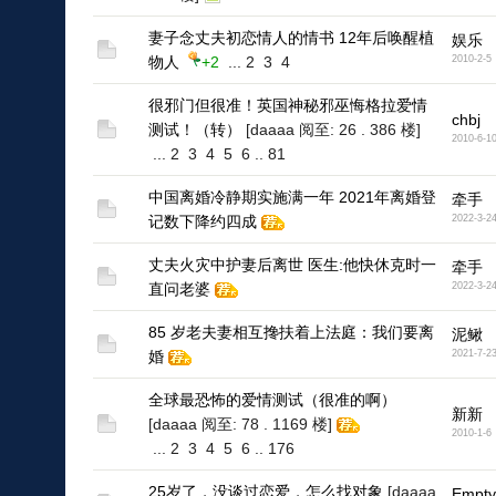
妻子念丈夫初恋情人的情书 12年后唤醒植
娱乐
物人
+2
...
2
3
4
2010-2-5
很邪门但很准！英国神秘邪巫悔格拉爱情
chbj
测试！（转）
[daaaa 阅至: 26 . 386 楼]
2010-6-1
...
2
3
4
5
6
..
81
中国离婚冷静期实施满一年 2021年离婚登
牵手
记数下降约四成
2022-3-2
丈夫火灾中护妻后离世 医生:他快休克时一
牵手
直问老婆
2022-3-2
85 岁老夫妻相互搀扶着上法庭：我们要离
泥鳅
婚
2021-7-2
全球最恐怖的爱情测试（很准的啊）
新新
[daaaa 阅至: 78 . 1169 楼]
2010-1-6
...
2
3
4
5
6
..
176
25岁了，没谈过恋爱，怎么找对象
[daaaa
Empty