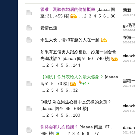
很准，测验你婚后的偷情概率
[daaaa 阅
新新
至: 31 . 455 楼]
...
2
3
4
5
6
..
86
2009-12-
gp毛
爱情已逝
2018-10-
在海
余生太长，请和有趣的人在一起
2016-12-
如果有五個男人跟妳相親，妳第一回合會
xiaoxi
先淘汰誰？
[daaaa 阅至: 50 . 740 楼]
2009-6-1
...
2
3
4
5
6
..
144
【测试】你外表给人的最大假象？
[daaaa
黑猫
阅至: 5 . 73 楼]
+17
2011-6-16
...
2
3
4
5
6
..
32
[测试] 妳在男生心目中是怎樣的女孩？
xiaoxi
[daaaa 阅至: 45 . 664 楼]
2009-6-3
...
2
3
4
5
6
..
100
你将会有几次婚姻？
[daaaa 阅至: 67 .
daaaa
996 楼]
...
2
3
4
5
6
..
77
2011-8-22