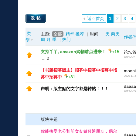
发帖
返回首页
1
2
3
4
类
主题:
全部
精华
推荐
|
时间:
一天
两天
作者/
周
月
季
|
热门
型
支持丫丫, amazon购物请点进来！
+15
论坛
...
2
2025-6-2
【书版招募版主】招募中招募中招募中招
mooni
募中招募中
+81
2020-11-
daaaa
声明：版主贴的文字都是转帖！！！
2013-8-2
版块主题
你能接受老公和前女友做普通朋友，偶尔
daaaa