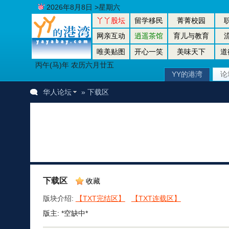
2026年8月8日 >星期六
丫丫股坛
留学移民
菁菁校园
网亲互动
逍遥茶馆
育儿与教育
唯美贴图
开心一笑
美味天下
道
丙午(马)年 农历六月廿五
YY的港湾
论
华人论坛
» 下载区
下载区
收藏
版块介绍:
【TXT完结区】
【TXT连载区】
版主: *空缺中*