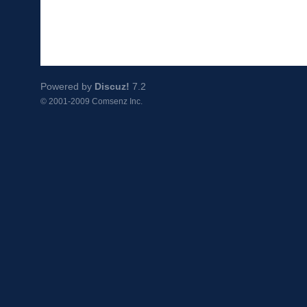
Powered by
Discuz!
7.2
© 2001-2009
Comsenz Inc.