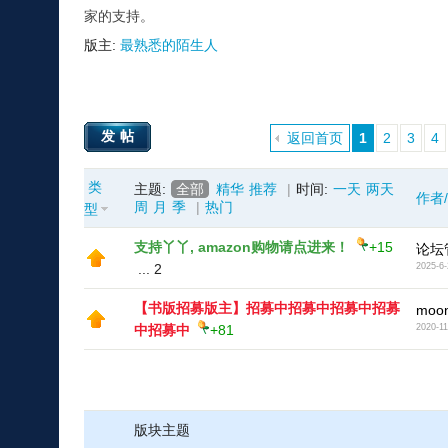
家的支持。
版主:
最熟悉的陌生人
发帖
返回首页
1
2
3
4
类
主题:
全部
精华
推荐
|
时间:
一天
两天
作者
周
月
季
|
热门
型
支持丫丫, amazon购物请点进来！
+15
论坛
...
2
2025-6-
【书版招募版主】招募中招募中招募中招募
moon
中招募中
+81
2020-11
版块主题