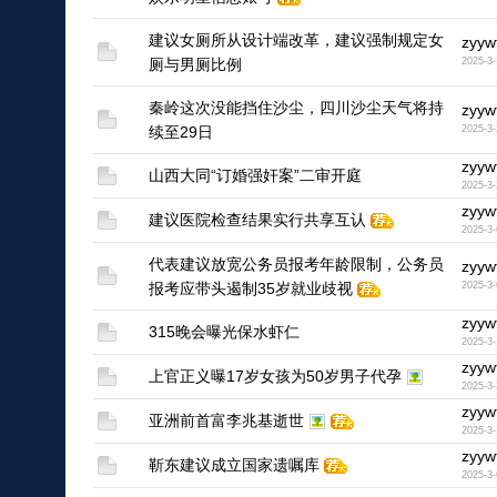
建议女厕所从设计端改革，建议强制规定女
zyyw
厕与男厕比例
2025-3-
1
秦岭这次没能挡住沙尘，四川沙尘天气将持
zyyw
续至29日
2025-3-
1
zyyw
山西大同“订婚强奸案”二审开庭
2025-3-
1
zyyw
建议医院检查结果实行共享互认
2025-3-
1
代表建议放宽公务员报考年龄限制，公务员
zyyw
报考应带头遏制35岁就业歧视
2025-3-
1
zyyw
315晚会曝光保水虾仁
2025-3-
1
zyyw
上官正义曝17岁女孩为50岁男子代孕
2025-3-
1
zyyw
亚洲前首富李兆基逝世
2025-3-
1
zyyw
靳东建议成立国家遗嘱库
2025-3-
1