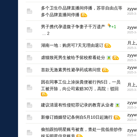
多个卫生巾品牌直播间停播，苏菲自由点等
zyyw
多个品牌直播间停播
2025-3-
1
男子携代孕遗腹子争妻子千万遗产
+1
zyyw
...
2
2025-3-
1
月上
湖南一地：购房可7天无理由退订
2025-3-
zyyw
虐猫致死男生被给予留校察看处分
2025-3-
1
zyyw
首款无激素男性避孕药或将问世
2025-3-
1
因在同事工位上涂抹粪便被行拘5日，一员
月上
工被开除，向公司索赔30万，高院：驳回
2025-3-
zyyw
建议清退有性侵犯罪记录的教育从业者
2025-3-
1
zyyw
新修订婚姻登记条例自5月10日起施行
2025-4-
1
偷拍跟拍明星账号被查，查处一批低俗炒作
zyyw
娱乐明星信息账号
2025-4-
1