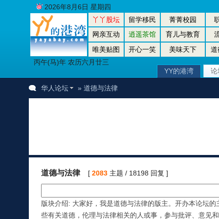
2026年8月6日 星期四
丫丫股坛
留学移民
菁菁校园
网亲互动
逍遥茶馆
育儿与教育
唯美贴图
开心一笑
美味天下
道
丙午(马)年 农历六月廿三
YY的港湾
论
华人论坛
» 道德与法律
道德与法律
[
2083
主题 / 18198 回复 ]
版块介绍: 大家好，我是道德与法律的版主。开办本论坛
些有关道德，伦理与法律相关的人或事，参与批评、意见和