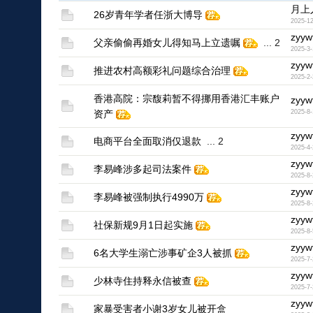
月上
26岁青年学者任浙大博导
2025-12
zyyw
父亲偷偷再婚女儿得知马上立遗嘱
...
2
2025-3-
1
zyyw
推进农村高额彩礼问题综合治理
2025-2-
1
香港高院：宗馥莉暂不得挪用香港汇丰账户
zyyw
资产
2025-8-
1
zyyw
电商平台全面取消仅退款
...
2
2025-4-
1
zyyw
李易峰涉多起司法案件
2025-8-
1
zyyw
李易峰被强制执行4990万
2025-8-
1
zyyw
社保新规9月1日起实施
2025-8-
1
zyyw
6名大学生溺亡涉事矿企3人被抓
2025-7-
1
zyyw
少林寺住持释永信被查
2025-7-
1
zyyw
家暴受害者小谢3岁女儿被开盒