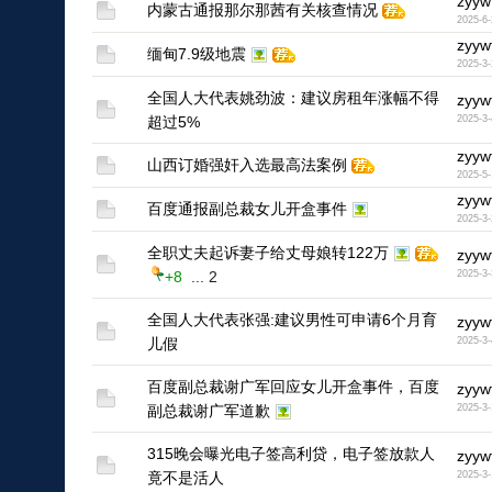
zyyw
内蒙古通报那尔那茜有关核查情况
2025-6-
1
zyyw
缅甸7.9级地震
2025-3-
1
全国人大代表姚劲波：建议房租年涨幅不得
zyyw
超过5%
2025-3-
1
zyyw
山西订婚强奸入选最高法案例
2025-5-
1
zyyw
百度通报副总裁女儿开盒事件
2025-3-
1
全职丈夫起诉妻子给丈母娘转122万
zyyw
+8
...
2
2025-3-
1
全国人大代表张强:建议男性可申请6个月育
zyyw
儿假
2025-3-
1
百度副总裁谢广军回应女儿开盒事件，百度
zyyw
副总裁谢广军道歉
2025-3-
1
315晚会曝光电子签高利贷，电子签放款人
zyyw
竟不是活人
2025-3-
1