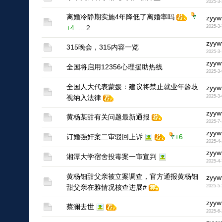
2025-3-
1
离婚冷静期实施4年降低了离婚率吗
zyyw
+4
...
2
2025-3-
1
zyyw
315晚会，315内容一览
2025-3-
1
zyyw
全国将启用12356心理援助热线
2025-3-
1
全国人大代表蒙媛：建议将禁止就业年龄歧
zyyw
视纳入法律
2025-3-
1
zyyw
黄杨某甜有关问题最新通报
2025-7-
1
zyyw
订婚强奸案二审驳回上诉
+6
2025-4-
1
zyyw
湘潭大学宿舍投毒案一审宣判
2025-4-
1
黄杨钿甜父亲被立案调查，官方通报黄杨钿
zyyw
甜父亲在雅情况核查进展#
2025-5-
1
zyyw
蔡澜去世
2025-6-
1