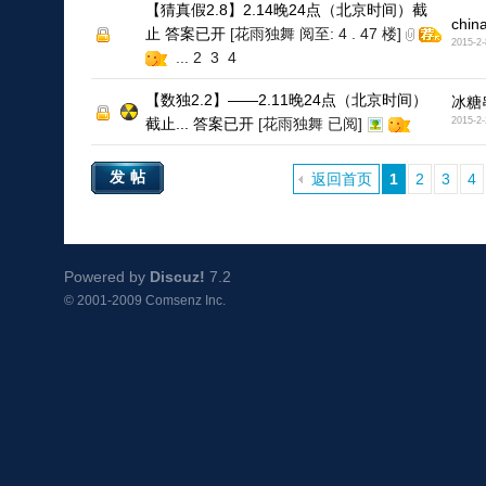
【猜真假2.8】2.14晚24点（北京时间）截
chin
止 答案已开
[花雨独舞 阅至: 4 . 47 楼]
2015-2-
...
2
3
4
【数独2.2】——2.11晚24点（北京时间）
冰糖
截止... 答案已开
[花雨独舞 已阅]
2015-2-
发帖
返回首页
1
2
3
4
Powered by
Discuz!
7.2
© 2001-2009
Comsenz Inc.