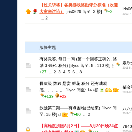
【过关斩将】各类游戏奖励评分标准（欢迎
iris0
大家来讨论）
[iris0629 阅至: 3 楼]
+3
2013-7-
...
2
版块主题
有奖竞答, 每日一问 (第一个回答正确的, 奖
娱乐
励 3 钱+1 积分)
[lilycc 阅至: 8 . 110 楼]
2011-8-
+27
...
2
3
4
5
6
..
8
骨灰级 数独 悬赏 鲜花 积分 还有成就
郁金
感。。。。。
[lilycc 阅至: 14 楼]
2011-9-
+139
+22
数独第二期——有点困难(已结束)
[lilycc 阅
八八
至: 15 楼]
+80
...
2
2011-11
【高难度拼图8月2日】——8月20日晚24点
7840
2020-8-