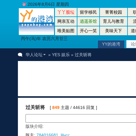
2026年8月6日 星期四
丫丫股坛
留学移民
菁菁校园
网亲互动
逍遥茶馆
育儿与教育
唯美贴图
开心一笑
美味天下
道
丙午(马)年 农历六月廿三
YY的港湾
论
华人论坛
»
YES 娱乐
» 过关斩将
过关斩将
[
849
主题 / 44616 回复 ]
版块介绍:
版主:
784016681
,
lilycc