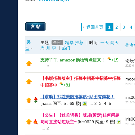
发帖
返回首页
1
2
3
4
类
主题:
全部
精华
推荐
|
时间:
一天
两天
作者
周
月
季
|
热门
型
支持丫丫, amazon购物请点进来！
+15
论坛
...
2
2025-6-
【书版招募版主】招募中招募中招募中招募
moon
中招募中
+81
2020-11
【求助】找茬美图推荐贴~贴图有鲜花！
iris0
[nasis 阅至: 5 . 69 楼]
...
2
3
4
5
2013-2-
【公告】【过关斩将】版规(暂定)任何问题
iris0
均可直接站短版主~
[iris0629 阅至: 9 楼]
2013-4-
...
2