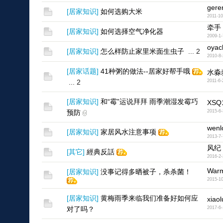
gere
[
居家知识
]
如何选购大米
2011-10
牵手
[
居家知识
]
如何选择空气净化器
2009-1-
oyac
[
居家知识
]
怎么样防止家里米面生虫子
...
2
2010-8-
[
居家话题
]
41种粥的做法--居家好帮手哦
水淼
...
2
2011-6-
[
居家知识
]
和“霉”运说拜拜 雨季潮湿发霉巧
XSQ
预防
2015-6-
wenl
[
居家知识
]
家居风水注意事项
2013-7-
风纪
[
其它
]
經典反話
2016-2-
Warm
[
居家知识
]
没事记得多晒被子，杀杀菌！
2015-10
[
居家知识
]
黄梅雨季来临我们准备好如何应
xiaol
对了吗？
2017-6-