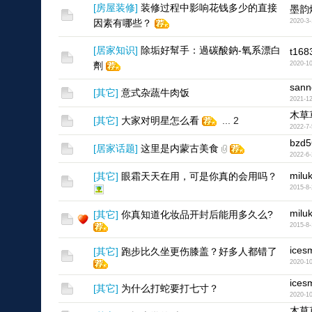
[
房屋装修
]
装修过程中影响花钱多少的直接
墨韵
因素有哪些？
2020-3-
[
居家知识
]
除垢好幫手：過碳酸鈉-氧系漂白
t168
劑
2020-10
sann
[
其它
]
意式杂蔬牛肉饭
2021-12
木草
[
其它
]
大家对明星怎么看
...
2
2022-7-
bzd5
[
居家话题
]
这里是内蒙古美食
2022-6-
milu
[
其它
]
眼霜天天在用，可是你真的会用吗？
2015-8-
milu
[
其它
]
你真知道化妆品开封后能用多久么?
2015-8-
icesm
[
其它
]
跑步比久坐更伤膝盖？好多人都错了
2020-10
icesm
[
其它
]
为什么打蛇要打七寸？
2020-10
木草