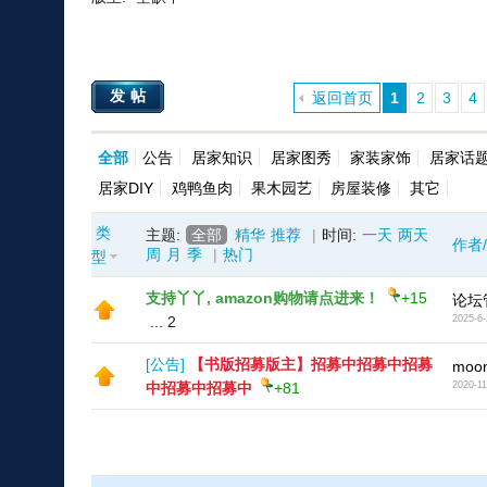
发帖
返回首页
1
2
3
4
全部
公告
居家知识
居家图秀
家装家饰
居家话
居家DIY
鸡鸭鱼肉
果木园艺
房屋装修
其它
类
主题:
全部
精华
推荐
|
时间:
一天
两天
作者
周
月
季
|
热门
型
支持丫丫, amazon购物请点进来！
+15
论坛
...
2
2025-6-
[
公告
]
【书版招募版主】招募中招募中招募
moon
中招募中招募中
+81
2020-11