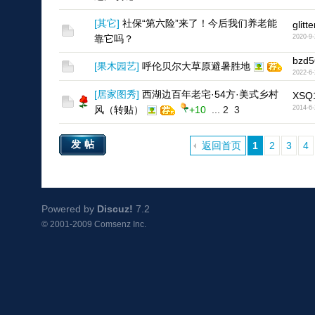
[
其它
]
社保“第六险”来了！今后我们养老能
glitt
靠它吗？
2020-9-
bzd5
[
果木园艺
]
呼伦贝尔大草原避暑胜地
2022-6-
[
居家图秀
]
西湖边百年老宅·54方·美式乡村
XSQ
风（转贴）
+10
...
2
3
2014-6-
发帖
返回首页
1
2
3
4
Powered by
Discuz!
7.2
© 2001-2009
Comsenz Inc.