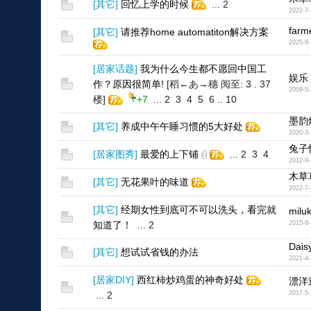
[
其它
]
回忆上学的时候
...
2
2022-7-
farm
[
其它
]
请推荐home automatiton解决方案
2025-9-
[
居家话题
]
我为什么今生都不愿回中国工
娱乐
作？原因很简单!
[稻←あ→穗 阅至: 3 . 37
2009-5-
楼]
+7
...
2
3
4
5
6
..
10
墨韵
[
其它
]
养成中午午睡习惯的5大好处
2020-3-
兔子
[
居家图秀
]
最爱的上下铺
...
2
3
4
2012-9-
木草
[
其它
]
无花果叶的味道
2022-7-
[
其它
]
经期女性到底可不可以洗头，看完就
milu
知道了！
...
2
2015-8-
Dais
[
其它
]
想试试省钱的办法
2021-4-
[
居家DIY
]
西红柿炒鸡蛋的神奇好处
漂洋
...
2
2017-5-