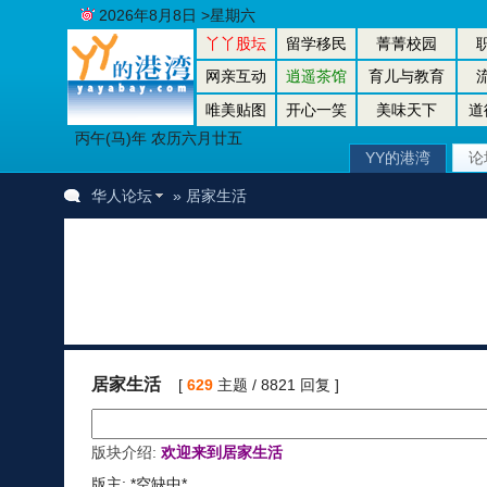
2026年8月8日 >星期六
丫丫股坛
留学移民
菁菁校园
网亲互动
逍遥茶馆
育儿与教育
唯美贴图
开心一笑
美味天下
道
丙午(马)年 农历六月廿五
YY的港湾
论
华人论坛
» 居家生活
居家生活
[
629
主题 / 8821 回复 ]
版块介绍:
欢迎来到居家生活
版主: *空缺中*