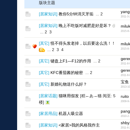
版块主题
yang
[
居家知识
]
教你5分钟消灭牙垢
...
2
2011-3-
[
居家知识
]
晚上不吃饭对减肥是好是坏？
milu
...
2
3
2015-8-
[
其它
]
怪不得头发老掉，以后要这么洗！！
milu
...
2
3
4
2015-8-
gere
[
其它
]
键盘上F1—F12的作用
...
2
2011-8-
gere
[
其它
]
KFC番茄酱的秘密
...
2
2011-8-
宝鱼
[
其它
]
新婚礼物送什么好？
2013-10
[
居家话题
]
猫咪用假发
[稻←あ→穗 阅至: 5
ruito
楼]
2009-9-
pan
[
家居用品
]
机器人吸尘器
2010-2-
shby
[
居家知识
]
<家居>我的风格我作主
2011-6-