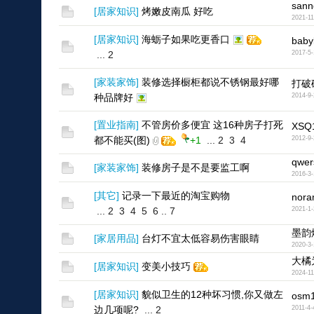
sann
[
居家知识
]
烤嫩皮南瓜 好吃
2021-11
[
居家知识
]
海蛎子如果吃更香口
baby
...
2
2017-5-
[
家装家饰
]
装修选择橱柜都说不锈钢最好哪
打破
种品牌好
2014-9-
[
置业指南
]
不管房价多便宜 这16种房子打死
XSQ
都不能买(图)
+1
...
2
3
4
2012-9-
qwer
[
家装家饰
]
装修房子是不是要监工啊
2016-3-
[
其它
]
记录一下最近的淘宝购物
nor
...
2
3
4
5
6
..
7
2021-1-
墨韵
[
家居用品
]
台灯不宜太低容易伤害眼睛
2020-3-
大橘
[
居家知识
]
变美小技巧
2024-11
[
居家知识
]
貌似卫生的12种坏习惯,你又做左
osm
边几项呢?
...
2
2011-4-