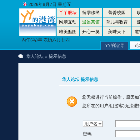
2026年8月7日 星期五
丫丫股坛
留学移民
菁菁校园
网亲互动
逍遥茶馆
育儿与教育
唯美贴图
开心一笑
美味天下
道
丙午(马)年 农历六月廿四
YY的港湾
论
华人论坛
» 提示信息
华人论坛 提示信息
您无权进行当前操作，原因如
您所在的用户组(游客)无法
密码