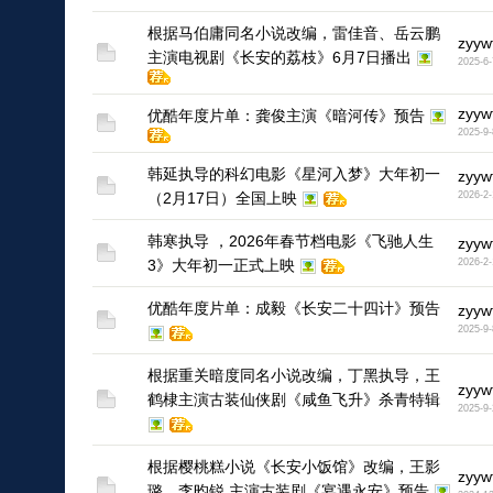
根据马伯庸同名小说改编，雷佳音、岳云鹏
zyyw
主演电视剧《长安的荔枝》6月7日播出
2025-6-
1
zyyw
​优酷年度片单：龚俊主演《暗河传》预告
2025-9-
1
韩延执导的科幻电影《星河入梦》大年初一
zyyw
（2月17日）全国上映
2026-2-
1
韩寒执导 ，2026年春节档电影《飞驰人生
zyyw
3》大年初一正式上映
2026-2-
1
优酷年度片单：成毅《长安二十四计》预告
zyyw
2025-9-
1
根据重关暗度同名小说改编，丁黑执导，王
zyyw
鹤棣主演古装仙侠剧《咸鱼飞升》杀青特辑
2025-9-
1
根据樱桃糕小说《长安小饭馆》改编，王影
zyyw
璐、李昀锐 主演古装剧《宴遇永安》预告