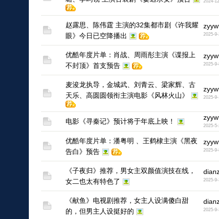
2024-12
1
赵露思、陈伟霆 主演的32集都市剧《许我耀
zyyw
眼》今日已空降播出
2025-9-
1
优酷年度片单：肖战、周雨彤主演《谍报上
zyyw
不封顶》首支预告
2025-9-
1
麦浚龙执导，金城武、刘青云、梁家辉、古
zyyw
天乐、高圆圆领衔主演电影《风林火山》
2025-9-
1
zyyw
电影《寻秦记》预计将于年底上映！
2025-5-
1
​优酷年度片单：潘粤明 、王鹤棣主演《黑夜
zyyw
告白》预告
2025-9-
1
《子夜归》推荐，男女主双颜值演技在线，
dian
女二也太有特色了
2025-9-
《献鱼》电视剧推荐，女主人设满傻白甜
dian
的，但男主人设挺好的
2025-9-