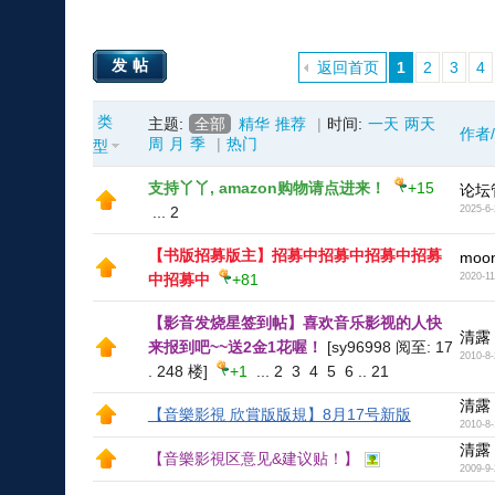
发帖
返回首页
1
2
3
4
类
主题:
全部
精华
推荐
|
时间:
一天
两天
作者
周
月
季
|
热门
型
支持丫丫, amazon购物请点进来！
+15
论坛
...
2
2025-6-
【书版招募版主】招募中招募中招募中招募
moon
中招募中
+81
2020-11
【影音发烧星签到帖】喜欢音乐影视的人快
清露
来报到吧~~送2金1花喔！
[sy96998 阅至: 17
2010-8-
. 248 楼]
+1
...
2
3
4
5
6
..
21
清露
【音樂影視 欣賞版版規】8月17号新版
2010-8-
清露
【音樂影視区意见&建议贴！】
2009-9-