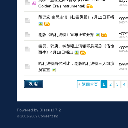
bayv
Golden Era (Instrumental)
2025-5-
段奕宏 秦昊主演《扫毒风暴》7月12日开播
zyyw
2025-7-
1
zyyw
剧版《哈利波特》宣布正式开拍
2025-7-
1
秦昊、韩庚、钟楚曦主演犯罪悬疑剧《借命
zyyw
而生》4月18日播出
2025-4-
1
哈利波特两代对比，剧版哈利波特三人组演
zyyw
员官宣
2025-5-
1
发帖
返回首页
1
2
3
4
Powered by
Discuz!
7.2
© 2001-2009
Comsenz Inc.