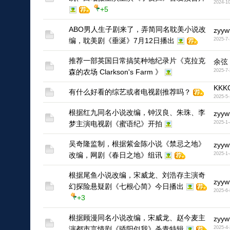
2024-10
1
+5
ABO男人生子剧来了，弄简同名耽美小说改
zyyw
编，耽美剧《垂涎》7月12日播出
2025-7-
1
推荐一部英国日常搞笑种地纪录片《克拉克
余弦
森的农场 Clarkson's Farm 》
2025-7-
KKK
有什么好看的综艺或者电视剧推荐吗？
2025-5-
根据红九同名小说改编，钟汉良、朱珠、李
zyyw
梦主演电视剧《蜜语纪》开拍
2025-1-
1
吴奇隆监制，根据紫金陈小说《禁忌之地》
zyyw
改编，网剧《春日之地》组讯
2025-1-
1
根据尾鱼小说改编，宋威龙、刘浩存主演奇
zyyw
幻探险悬疑剧《七根心简》今日播出
2025-6-
1
+3
根据顾漫同名小说改编，宋威龙、赵今麦主
zyyw
演都市言情剧《骄阳似我》杀青特辑
2025-4-