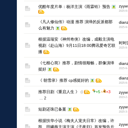
zyyw
优酷年度片单：杨洋主演《雨霖铃》预告
2025-9-
1
《凡人修仙传》动漫 推荐 演绎的反派都那
dian
么有魅力
2025-9-
根据温瑞安《神州奇侠》改编，成毅主演电
时时
视剧《赴山海》9月11日18:00腾讯爱奇艺联
2025-9-
播
《七根心简》推荐，剧情很顺畅，群像演绎
dian
挺好
2025-9-
dian
《 朝雪录》推荐 cp感挺好的
2025-9-
推荐日剧《重启人生 》
+5
+3
zyyw
...
2
2023-2-
zyyw
短剧还珠已备案
2025-3-
1
根据扶华小说《梅夫人宠夫日常》改编，许
zyyw
凯、田曦薇主演主演《子夜归》首发预告片