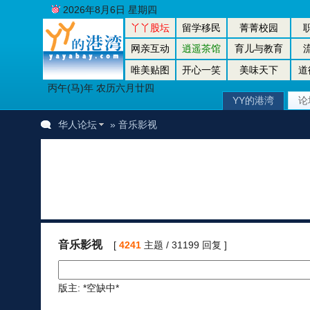
2026年8月6日 星期四
丫丫股坛
留学移民
菁菁校园
网亲互动
逍遥茶馆
育儿与教育
唯美贴图
开心一笑
美味天下
道
丙午(马)年 农历六月廿四
YY的港湾
论
华人论坛
» 音乐影视
音乐影视
[
4241
主题 / 31199 回复 ]
版主: *空缺中*