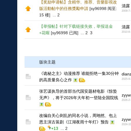
【奖励申请帖】含精华、推荐、音樂影視改
清露
版活動帖中的任務獎勵申請
[sy96998 阅至:
2009-7-
15 楼]
...
2
【举报帖】针对下载链接失效，举报送金
清露
+花喔
[sy96998 已阅]
...
2
3
2010-8-
版块主题
《诡秘之主》动漫推荐 谁能拒绝一集30分钟
dian
的高质量良心之作
2025-9-
张艺谋执导的首部当代国安题材电影《惊蛰
zyyw
无声》，将于2026年大年初一登陆全国院线
2026-2-
1
改编自关心则乱的同名小说，周翊然、包上
zyyw
恩主演古装剧《江湖夜雨十年灯》预告
2024-10
1
+13
...
2