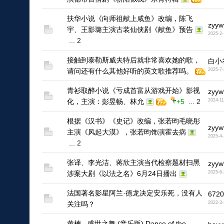
1
扶华小说《向师祖献上咸鱼》改编，陈飞
zyyw
宇、王影璐主演古装仙侠剧《献鱼》预告
2025-2-
1
...
2
接触到泰勒斯威夫特后就非常喜欢她的歌，
白小
请问还有什么其他好听的英文歌推荐吗。
2025-7-
青衫取醉小说《亏成首富从游戏开始》影视
zyyw
化，主演：彭昱畅、林允
+5
...
2
2024-11
1
根据《汉书》《史记》改编，张若昀毛晓彤
zyyw
主演《风起大漠》，张若昀饰演霍去病
2025-4-
1
...
2
张译、李光洁、蒋欣主演当代检察题材扫黑
zyyw
涉案大剧《以法之名》6月24日播出
2025-6-
1
法国著名影星阿兰·德龙决定安乐死，没有人
6720
关注吗？
2022-3-
黄楝 - 盛世之舞 (音乐版) Dance of the