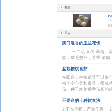
相册
巧
4
更新
日志
满口溢香的玉兰花饼
玉兰花 又名 辛夷、望
凑，鳞毛整齐，芳香 浓郁
盆栽樱桃番茄
在阳台上种植蔬菜可以修
植了空心菜和青菜，很成
茄。种子发芽后番茄长的
不要命的十种饮食法
1.不吃早餐，严重伤胃； 