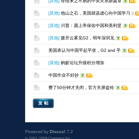
[
其他
]
珍惜来之不易的中美关系新篇章
[
其他
]
他山之石，美国就该虚心向中国学习
[
其他
]
川普：愿上帝保佑中国和美利坚
[
其他
]
拨开云雾见G2，明年深圳见
美国承认与中国平起平坐，G2 and 乎
[
其他
]
蚂蚁论坛升级积分增加
中国作业不好抄
费了50分钟才关闭，官方关屏盗铃
发帖
Powered by
Discuz!
7.2
© 2001-2009
Comsenz Inc.