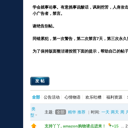
学会就事论事。有意挑事说酸话，讽刺挖苦，人身攻击
小广告者，禁言。
谢绝告别帖。
同错累犯，第一次警告，第二次禁言7天，第三次永久
为了保持版面整洁请按照下面的提示，帮助自己的帖
发帖
全部
公告活动
心情物语
欢乐吐槽
福利资源
类
主题:
全部
精华
推荐
|
时间:
一天
两天
周
型
支持丫丫, amazon购物请点进来！
+15
...
2