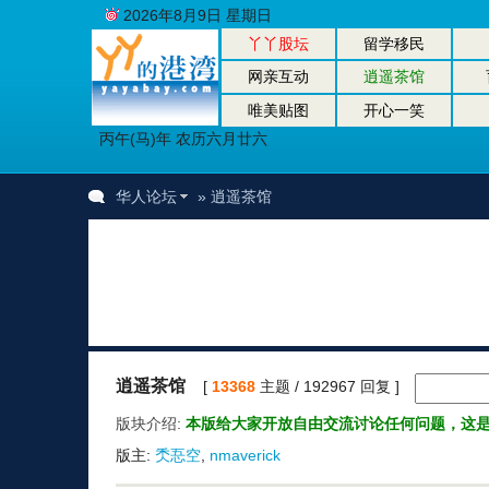
2026年8月9日 星期日
丫丫股坛
留学移民
网亲互动
逍遥茶馆
唯美贴图
开心一笑
丙午(马)年 农历六月廿六
华人论坛
» 逍遥茶馆
逍遥茶馆
[
13368
主题 / 192967 回复 ]
版块介绍:
本版给大家开放自由交流讨论任何问题，这
版主:
秂忢空
,
nmaverick