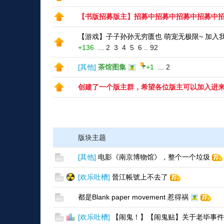
【书版招募版主】招募中招募中招募中招募中
【游戏】子子孙孙无穷匮也 萌宠无极限~ 加入
+136
...
2
3
4
5
6
..
92
[
其他
]
茶馆图集
+1
...
2
创建了一个版主群，希望各位版主可以加入进
版块主题
[
其他
]
电影《南京博物馆》，整个一个垃圾
[
欢乐吐槽
]
晉江帳號上不去了
都是Blank paper movement 惹得祸
[
欢乐吐槽
]
【闹鬼！】【闹鬼贴】关于老毕事件