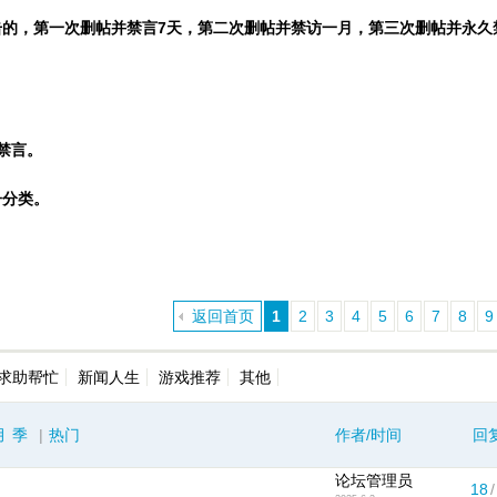
的，第一次删帖并禁言7天，第二次删帖并禁访一月，第三次删帖并永久禁
禁言。
子分类。
返回首页
1
2
3
4
5
6
7
8
9
求助帮忙
新闻人生
游戏推荐
其他
月
季
|
热门
作者/时间
回
论坛管理员
18
/