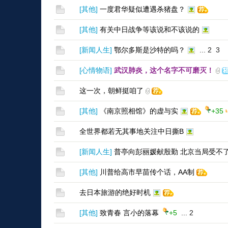
[
其他
]
一度君华疑似遭遇杀猪盘？
[
其他
]
有关中日战争等该说和不该说的
[
新闻人生
]
鄂尔多斯是沙特的吗？
...
2
3
[
心情物语
]
武汉肺炎，这个名字不可磨灭！
这一次，朝鲜挺咱了
[
其他
]
《南京照相馆》的虚与实
+35
全世界都若无其事地关注中日撕B
[
新闻人生
]
普亭向彭丽媛献殷勤 北京当局受不
[
其他
]
川普给高市早苗传个话，AA制
去日本旅游的绝好时机
[
其他
]
致青春 言小的落幕
+5
...
2