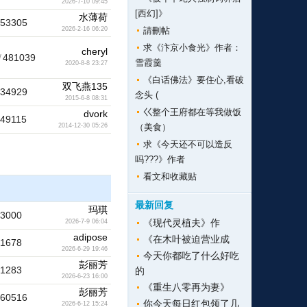
2026-7-10 09:45
[西幻]》
水薄荷
53305
請刪帖
2026-2-16 06:20
求《汴京小食光》作者：
cheryl
/
481039
雪霞羹
2020-8-8 23:27
《白话佛法》要住心,看破
双飞燕135
34929
念头 (
2015-6-8 08:31
巜整个王府都在等我做饭
dvork
49115
（美食）
2014-12-30 05:26
求《今天还不可以造反
吗???》作者
看文和收藏贴
最新回复
玛琪
3000
《现代灵植夫》作
2026-7-9 06:04
adipose
《在木叶被迫营业成
1678
2026-6-29 19:46
今天你都吃了什么好吃
彭丽芳
1283
的
2026-6-23 16:00
《重生八零再为妻》
彭丽芳
60516
你今天每日红包领了几
2026-6-12 15:24