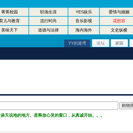
菁菁校园
职场生涯
YES娱乐
爱情与婚姻
育儿与教育
流行时尚
音乐影视
花想容
美味天下
道德与法律
海内海外
文史纵横
YY的港湾
论坛
家园
是谈天说地的地方。是释放心灵的窗口，从真诚开始。。。