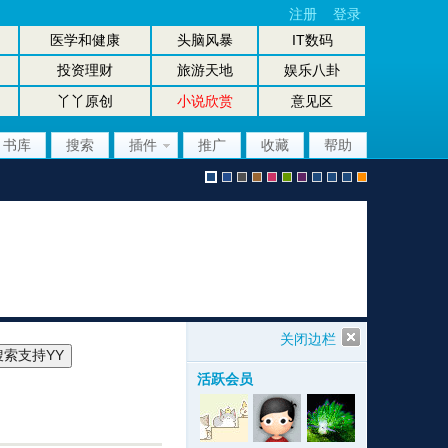
注册
登录
医学和健康
头脑风暴
IT数码
投资理财
旅游天地
娱乐八卦
丫丫原创
小说欣赏
意见区
书库
搜索
插件
推广
收藏
帮助
默
b
g
b
p
g
p
股
放
股
手
认
l
r
r
i
r
u
坛
大
坛
机
关闭边栏
活跃会员
风
u
a
o
n
e
r
风
镜
办
版