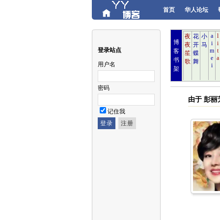
首页
华人论坛
博
登录站点
客
书
用户名
架
密码
由于 彭
记住我