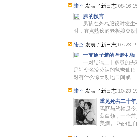
陆荃
发表了新日志
08-16 1
脚的预言
男孩在外岛服役时发生
时，有点熟稔的老板娘突然
陆荃
发表了新日志
07-23 1
一支原子笔的圣诞礼物
一对结缡二十多载的夫
是社交名流公认的鸳鸯仙侣
对有什么惊天动地丑闻或
陆荃
发表了新日志
10-23 1
重见死去二十年
玛丽与约翰是令
薪白领，一个兼
美满。 玛丽也