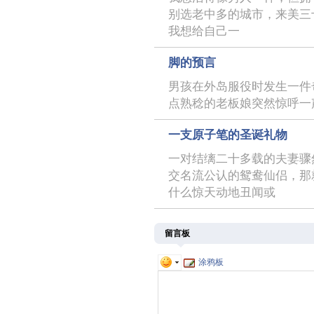
别选老中多的城市，来美三
我想给自己一
脚的预言
男孩在外岛服役时发生一件
点熟稔的老板娘突然惊呼一
一支原子笔的圣诞礼物
一对结缡二十多载的夫妻骤
交名流公认的鸳鸯仙侣，那
什么惊天动地丑闻或
留言板
涂鸦板