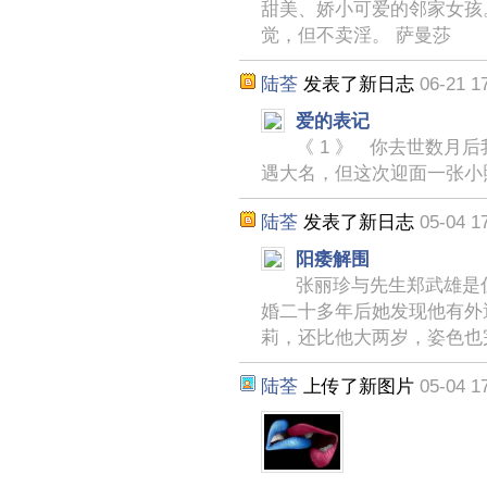
甜美、娇小可爱的邻家女孩
觉，但不卖淫。 萨曼莎
陆荃
发表了新日志
06-21 1
爱的表记
《 1 》 你去世数月
遇大名，但这次迎面一张小
陆荃
发表了新日志
05-04 1
阳痿解围
张丽珍与先生郑武雄是
婚二十多年后她发现他有外
莉，还比他大两岁，姿色也
陆荃
上传了新图片
05-04 1