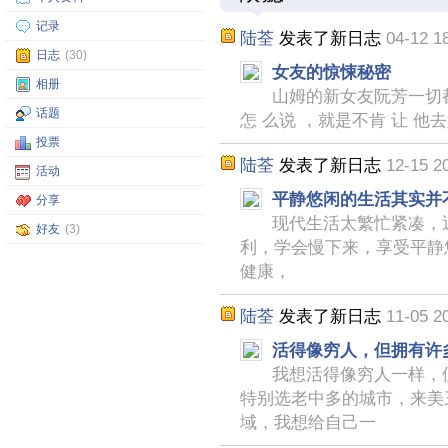
记录
陆荃
发表了新日志
04-12 1
日志
(30)
女友的惊悚秘密
相册
山姆的新女友阮芳一切都
话题
怎 么说 ，就是不肯 让 他去
投票
陆荃
发表了新日志
12-15 2
活动
平静悠闲的生活其实并
分享
现代生活太繁忙紧凑，
好友
(3)
利，学会慢下来，享受平静
健康，
陆荃
发表了新日志
11-05 2
活得像穷人，但拥有许
我想活得像穷人一样，
特别选老中多的城市，来美
域，我想给自己一