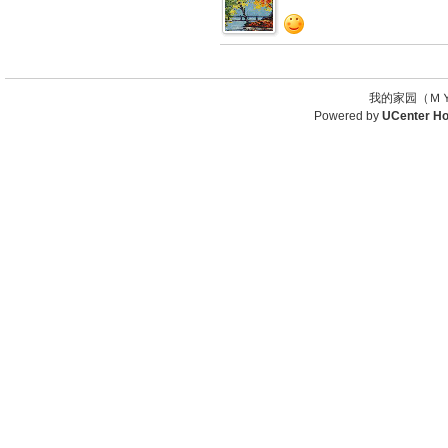
我的家园（ＭＹ
Powered by
UCenter H