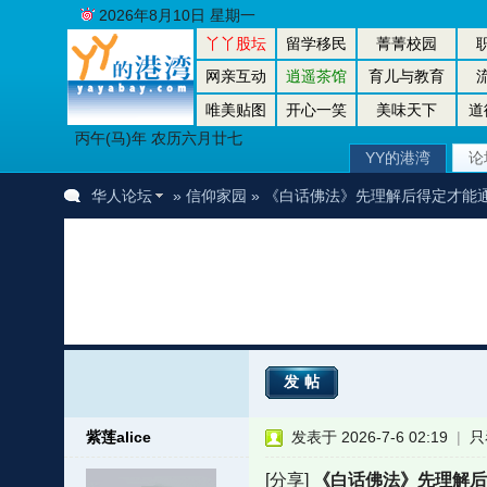
2026年8月10日 星期一
丫丫股坛
留学移民
菁菁校园
网亲互动
逍遥茶馆
育儿与教育
唯美贴图
开心一笑
美味天下
道
丙午(马)年 农历六月廿七
YY的港湾
论
华人论坛
»
信仰家园
» 《白话佛法》先理解后得定才能
发帖
紫莲alice
发表于 2026-7-6 02:19
|
只
[分享]
《白话佛法》先理解后