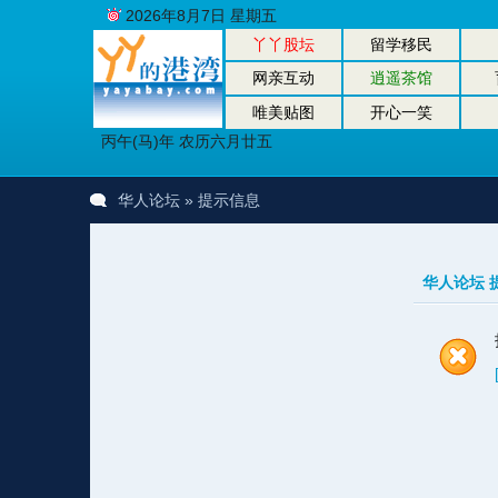
2026年8月7日 星期五
丫丫股坛
留学移民
网亲互动
逍遥茶馆
唯美贴图
开心一笑
丙午(马)年 农历六月廿五
华人论坛
» 提示信息
华人论坛 