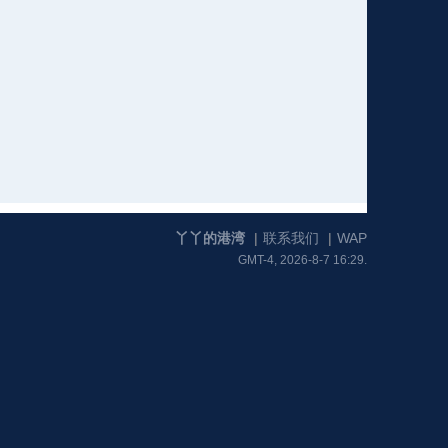
格
e
y
w
k
e
p
格
版
公
n
n
l
室
丫丫的港湾
|
联系我们
|
WAP
GMT-4, 2026-8-7 16:29.
e
版