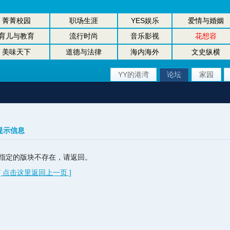
菁菁校园
职场生涯
YES娱乐
爱情与婚姻
育儿与教育
流行时尚
音乐影视
花想容
美味天下
道德与法律
海内海外
文史纵横
YY的港湾
论坛
家园
提示信息
指定的版块不存在，请返回。
[ 点击这里返回上一页 ]