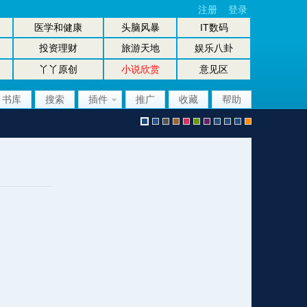
注册
登录
医学和健康
头脑风暴
IT数码
投资理财
旅游天地
娱乐八卦
丫丫原创
小说欣赏
意见区
书库
搜索
插件
推广
收藏
帮助
默
b
g
b
p
g
p
股
放
股
手
认
l
r
r
i
r
u
坛
大
坛
机
风
u
a
o
n
e
r
风
镜
办
版