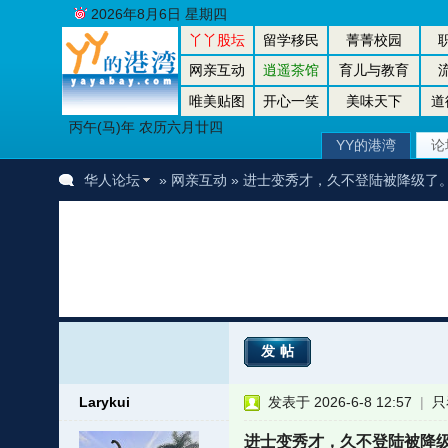
2026年8月6日 星期四
丫丫股坛
留学移民
菁菁校园
网亲互动
逍遥茶馆
育儿与教育
唯美贴图
开心一笑
美味天下
道
丙午(马)年 农历六月廿四
YY的港湾
论
华人论坛
»
网亲互动
» 进士变秀才，久不登陆被降级了
发帖
Larykui
发表于 2026-6-8 12:57
|
只
进士变秀才，久不登陆被降