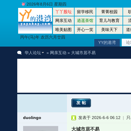
2026年8月6日 星期四
丫丫股坛
留学移民
菁菁校园
网亲互动
逍遥茶馆
育儿与教育
唯美贴图
开心一笑
美味天下
道
丙午(马)年 农历六月廿四
YY的港湾
论
华人论坛
»
网亲互动
» 大城市居不易
发帖
duolingo
发表于 2026-6-6 06:12
|
只
大城市居不易