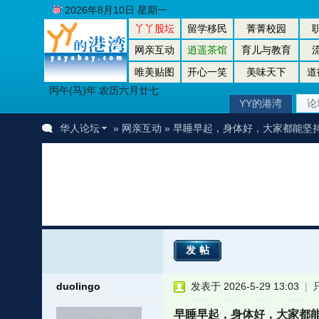
2026年8月10日 星期一
丫丫股坛
留学移民
菁菁校园
网亲互动
逍遥茶馆
育儿与教育
唯美贴图
开心一笑
美味天下
道
丙午(马)年 农历六月廿七
YY的港湾
论
华人论坛
»
网亲互动
» 早睡早起，身体好，大家都能坚
发帖
duolingo
发表于 2026-5-29 13:03
|
早睡早起，身体好，大家都