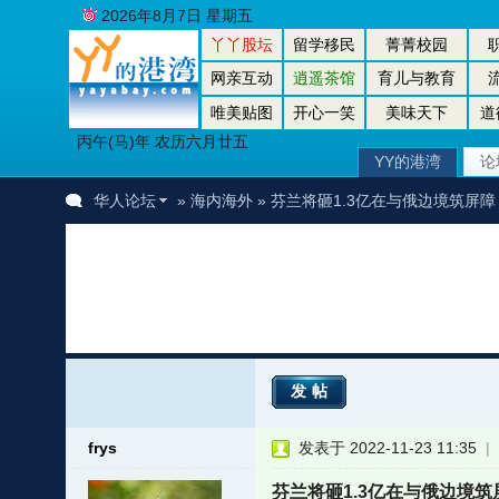
2026年8月7日 星期五
丫丫股坛
留学移民
菁菁校园
网亲互动
逍遥茶馆
育儿与教育
唯美贴图
开心一笑
美味天下
道
丙午(马)年 农历六月廿五
YY的港湾
论
华人论坛
»
海内海外
» 芬兰将砸1.3亿在与俄边境筑屏障 
发帖
frys
发表于 2022-11-23 11:35
|
者
芬兰将砸1.3亿在与俄边境筑屏