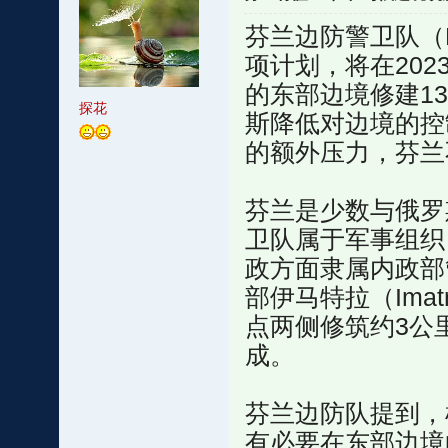
芬兰边防警卫队（Fin
项计划，将在202
的东部边境修建13
探花
斯降低对边境的控
的额外压力，芬兰
芬兰是少数与俄罗
卫队属于军事组织
政方面隶属内政部
部伊马特拉（Ima
点两侧修筑约3公
成。
芬兰边防队提到，
有必要在东部边境