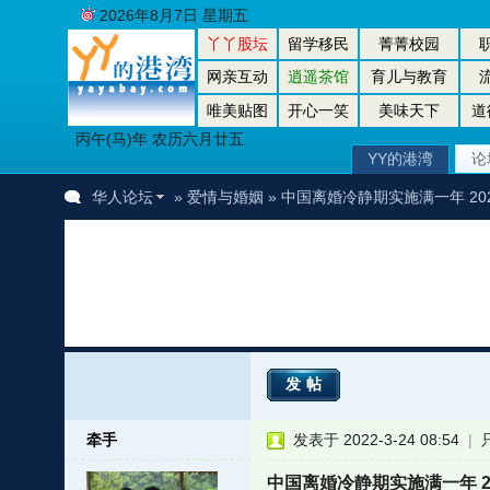
2026年8月7日 星期五
丫丫股坛
留学移民
菁菁校园
网亲互动
逍遥茶馆
育儿与教育
唯美贴图
开心一笑
美味天下
道
丙午(马)年 农历六月廿五
YY的港湾
论
华人论坛
»
爱情与婚姻
» 中国离婚冷静期实施满一年 2
发帖
牵手
发表于 2022-3-24 08:54
|
中国离婚冷静期实施满一年 2