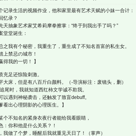
个记录生活的视频作业，他和家里最有艺术天赋的小妹一合计：
回忆录？
先天抽象艺术家艾希莉摩拳擦掌：“终于到我出手了吗？”
案堂堂诞生：
总之我有个秘密，我重生了，重生成了不知名首富的私生女。
踏上禁忌の城市！
赢得我的一切！ 】
质充足还惊险刺激。
平大床，但是有八百斤白颜料。（-导演标注：废镜头，删）
被追尾时，我就知道西红柿文学诚不欺我。
以遇到神秘袭击，还触发了致盲debuff。
爹看出心理阴影的心理医生。】
某个不知名的紧身衣夜行者能给我看眼睛，
色：你和他是什么关系？！
，我做了个梦，睡醒后我就重见天日了！（掌声）