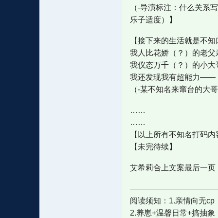
（-导演标注：什么关系
乐子适度）】
【接下来的生活就是不知
我人比花娇（？）的老父
我仪态万千（？）的小大
我还发现我有超能力——
（-某不知名来窜台的大
……
……
【以上所有不知名打码内
【未完待续】
艾希莉合上文案最后一页
———————————
阅读须知：1.亲情向无cp
2.养崽+温馨日常+搞