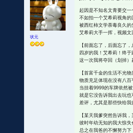
起因是不知名文青要交一
不如拍一个艾希莉视角的
被西红柿文学荼毒良久的
艾希莉大手一挥，视频文
状元
【前面忘了，后面忘了，
四岁的我！艾希莉！终于
这一次我将夺回（划掉）
【首富千金的生活不光物
物质充足体现在没有八百
当挂着9999的车牌依然
就是它没告诉我出去玩也可
差评，尤其是那些快给我
【某天我爹突然告诉我，
彼时年幼无知的我大惊失
总之在我爸的不懈努力下