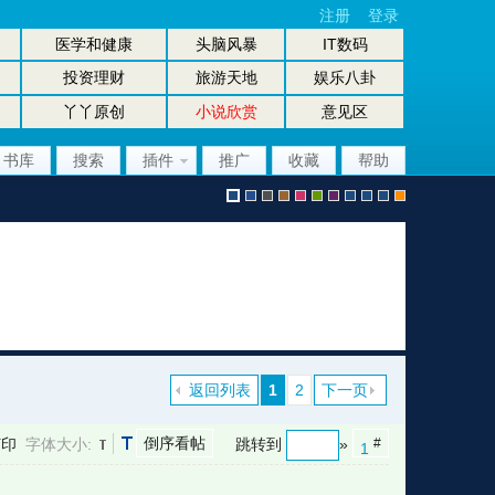
注册
登录
医学和健康
头脑风暴
IT数码
投资理财
旅游天地
娱乐八卦
丫丫原创
小说欣赏
意见区
书库
搜索
插件
推广
收藏
帮助
默
b
g
b
p
g
p
股
放
股
手
认
l
r
r
i
r
u
坛
大
坛
机
返回列表
1
2
下一页
倒序看帖
打印
字体大小:
跳转到
»
#
1
风
u
a
o
n
e
r
风
镜
办
版