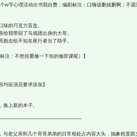
写个w字心理活动出书我自费；编剧标注：口嗨该删就删啊；不愿
口味的巧克力盲盒。
亲给我带回了马戏团出身的大哥。
哥跑去给不知名夜行者当了助手。
哥标注：不然你重修一下你的修辞课呢）】
容均应演员要求添加】
，换上新的本子。
—————————————————
抽象，与老父亲和几个哥哥弟弟的日常相处占内容大头，抽象程度跟