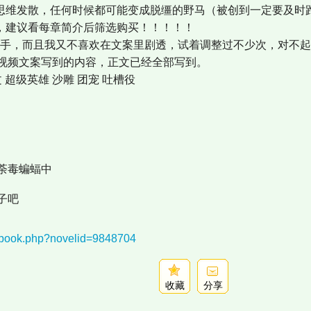
也思维发散，任何时候都可能变成脱缰的野马（被创到一定要及时跑
开，建议看每章简介后筛选购买！！！！！
苦苦手，而且我又不喜欢在文案里剧透，试着调整过不少次，对不
视频文案写到的内容，正文已经全部写到。
 超级英雄 沙雕 团宠 吐槽役
荼毒蝙蝠中
子吧
nebook.php?novelid=9848704
收藏
分享