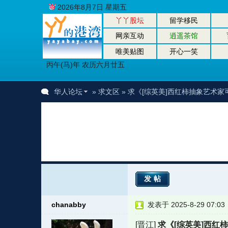
2026年8月7日 星期五
丫丫股坛
留学移民
网亲互动
逍遥茶馆
唯美贴图
开心一笑
丙午(马)年 农历六月廿五
华人论坛
»
求文区
» 求《[综英美]西红柿抽象艺术
发帖
chanabby
发表于 2025-8-29 07:03
[晋江]
求《[综英美]西红