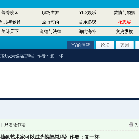
菁菁校园
职场生涯
YES娱乐
爱情与婚姻
育儿与教育
流行时尚
音乐影视
花想容
美味天下
道德与法律
海内海外
文史纵横
YY的港湾
论坛
家园
家可以成为蝙蝠崽吗》作者：复一杯
|
只看该作者
柿抽象艺术家可以成为蝙蝠崽吗》作者：复一杯