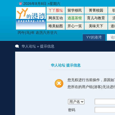
2026年8月8日 >星期六
丫丫股坛
留学移民
菁菁校园
网亲互动
逍遥茶馆
育儿与教育
唯美贴图
开心一笑
美味天下
道
丙午(马)年 农历六月廿六
YY的港湾
论
华人论坛
» 提示信息
华人论坛 提示信息
您无权进行当前操作，原因如
您所在的用户组(游客)无法
密码