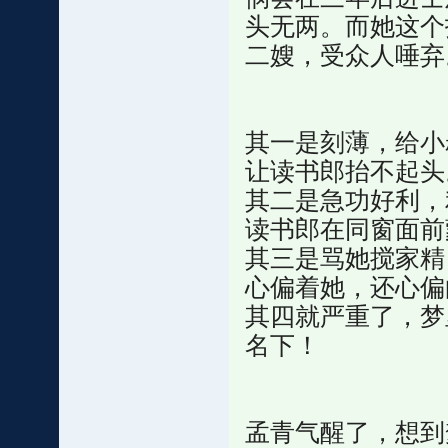
头无两。而她这个
二嫂，受众人唾弃
其一是刻薄，给小
让读书郎抬不起头
其二是急功好利，
读书郎在同窗面前
其三是骂她搅家精
心偏着她，还心偏
其四就严重了，梦
名下！
孟青气醒了，想到