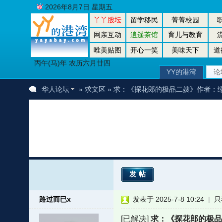
2026年8月7日 星期五
丫丫股坛
留学移民
菁菁校园
网亲互动
逍遥茶馆
育儿与教育
唯美贴图
开心一笑
美味天下
道
丙午(马)年 农历六月廿四
YY的港湾
论
华人论坛
»
求文区
» 求：《探花郎的极品二嫂》作者：
发帖
路过而已x
发表于 2025-7-8 10:24
|
只
[已解决]
求：《探花郎的极品