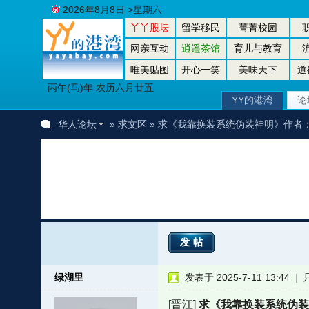
2026年8月8日 >星期六
丫丫股坛
留学移民
菁菁校园
网亲互动
逍遥茶馆
育儿与教育
唯美贴图
开心一笑
美味天下
道
丙午(马)年 农历六月廿五
YY的港湾
论
华人论坛
»
求文区
» 求《我靠换装系统伪装神明》作者
发帖
绿湖里
发表于 2025-7-11 13:44
|
[晋江]
求《我靠换装系统伪装