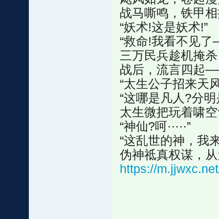
战马嘶鸣，铁甲相
“妖术!这是妖术!”
“救命!我看不见了—
三万民兵趁机掩杀
战后，流言四起—
“太生公子招来天风
“这哪是凡人?分明
太生微把玩着啸空
“神仙?呵·····”
“这乱世的神，我来
伪神祗真权谋，从
https://m.jjwxc.n