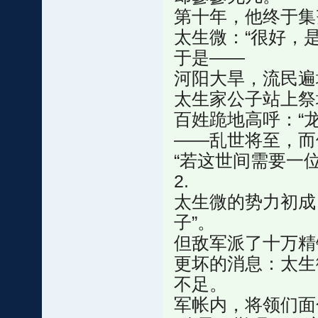
第十年，他终于集
太生微：“很好，
于是——
河阳大旱，流民遍
太生家公子站上祭
百姓跪地高呼：“龙
——乱世将至，而
“若这世间需要一
2.
太生微的势力初成
子”。
但敌军派了十万精
更坏的消息：太生
不足。
军帐内，将领们面