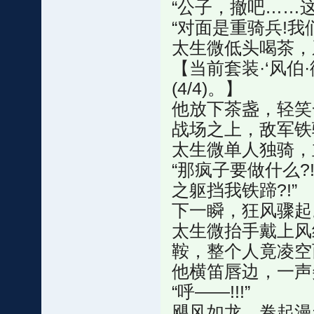
“公子，撤吧……这
“对面是重骑兵!我
太生微低头喝茶，
【当前套装·‘风伯·
(4/4)。】
他放下茶盏，轻笑一
战场之上，敌军铁
太生微单人独骑，
“那疯子要做什么?
之躯挡我铁蹄?!”
下一瞬，狂风骤起
太生微抬手戴上风
鞍，整个人竟凌空
他横笛唇边，一声
“呼——!!!”
飓风如龙，卷起漫