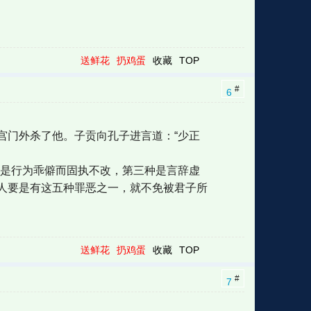
送鲜花
扔鸡蛋
收藏
TOP
#
6
宫门外杀了他。子贡向孔子进言道：“少正
种是行为乖僻而固执不改，第三种是言辞虚
人要是有这五种罪恶之一，就不免被君子所
送鲜花
扔鸡蛋
收藏
TOP
#
7