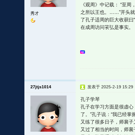
《观周》中记载： “至
之所以王也。……”开头就
秀才
了孔子适周的巨大收获曰“
在成周访问苌弘是事实。
27jtjs1014
发表于 2025-2-19 15:29
孔子学琴
孔子在学习方面是很虚心
了。”孔子说：“我已经掌
又练了很多日子，师襄子又
又过了相当的时间，师襄