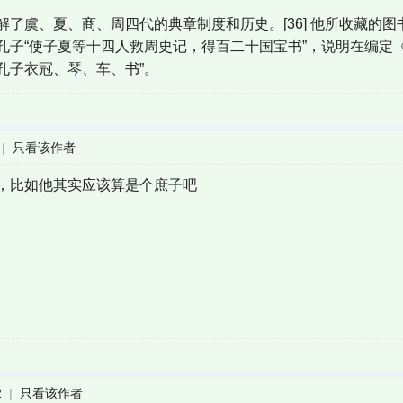
解了虞、夏、商、周四代的典章制度和历史。[36] 他所收藏的
孔子“使子夏等十四人救周史记，得百二十国宝书”，说明在编定
孔子衣冠、琴、车、书”。
|
只看该作者
，比如他其实应该算是个庶子吧
2
|
只看该作者