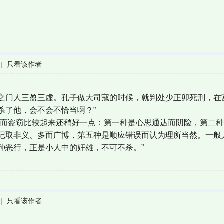
|
只看该作者
之门人三盈三虚。孔子做大司寇的时候，就判处少正卯死刑，在
杀了他，会不会不恰当啊？”
，而盗窃比较起来还稍好一点：第一种是心思通达而阴险，第二
记取非义、多而广博，第五种是顺应错误而认为理所当然。一般
种恶行，正是小人中的奸雄，不可不杀。”
|
只看该作者