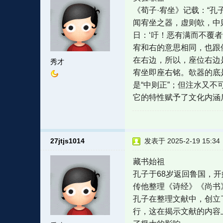
《荀子·宥坐》记载：“孔
闻宥坐之器，虚则欹，中
日：‘吁！恶有满而不覆者哉
宥和右的意思相同，也跟
在右边，所以，座位右边
秀才
宥坐即座右铭。欹器的底
是“中则正”；但注水又
它的特性赋予了文化内涵
27jtjs1014
发表于 2025-2-19 15:34
藏书始祖
孔子于68岁返回鲁国，
传他整理《诗经》《尚书
孔子在整理文献中，创立
行，这在揭示文献的内容