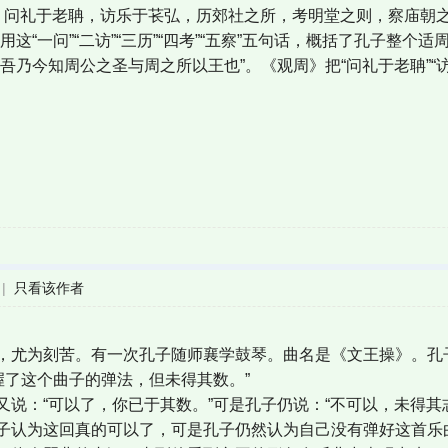
周，问礼于老聃，访乐于苌弘，历郊社之所，考明堂之则，察庙朝
用这“一问”“二访”“三历”“四考”“五察”五句话，概括了孔子整
吾乃今知周公之圣与周之所以王也”。《观周》把“问礼于老聃”“
|
只看该作者
，尤为刻苦。有一次孔子随师襄学鼓琴。曲名是《文王操》。孔
握了这个曲子的弹法，但未得其数。”
说：“可以了，你已于其数。”可是孔子仍说：“不可以，未得其
子认为这回真的可以了，可是孔子仍然认为自己没有弹好这首乐