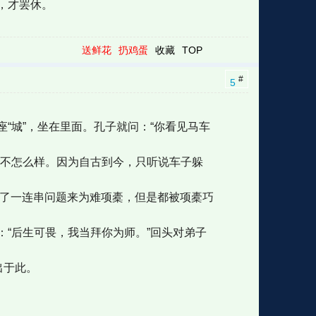
，才罢休。
送鲜花
扔鸡蛋
收藏
TOP
#
5
“城”，坐在里面。孔子就问：“你看见马车
并不怎么样。因为自古到今，只听说车子躲
出了一连串问题来为难项橐，但是都被项橐巧
“后生可畏，我当拜你为师。”回头对弟子
出于此。