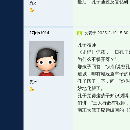
最后，孔子通过反复钻研
秀才
27jtjs1014
发表于 2025-2-19 15:30
孔子相师
《史记》记载，一日孔子
为什么不躲开呀？”
那孩子回答：“人们说您
避城，哪有城躲避车子的
孔子愣了一下，问：“你
秀才
妙地化解了。
孔子觉得这孩子知识渊博
们讲：“三人行必有我师，
南宋大儒王应麟编写的《