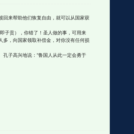
赎回来帮助他们恢复自由，就可以从国家获
格
e
y
w
k
e
p
格
版
公
，即子贡），你错了！圣人做的事，可用来
人多，向国家领取补偿金，对你没有任何损
n
n
l
室
。孔子高兴地说：“鲁国人从此一定会勇于
e
版