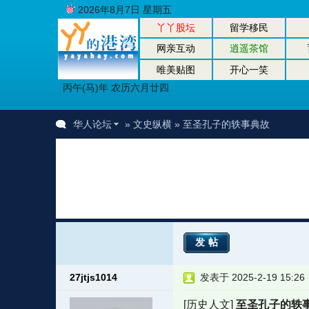
2026年8月7日 星期五
丫丫股坛
留学移民
网亲互动
逍遥茶馆
唯美贴图
开心一笑
丙午(马)年 农历六月廿四
华人论坛
»
文史纵横
» 至圣孔子的轶事典故
发帖
27jtjs1014
发表于 2025-2-19 15:26
[历史人文]
至圣孔子的轶