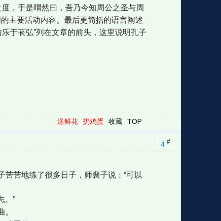
之度，于是喟然曰，吾乃今知周公之圣与周
个适周的主要活动内容。最后更简括的语言阐述
访乐于苌弘”列在文章的前头，这里说明孔子
送鲜花
扔鸡蛋
收藏
TOP
#
4
子苦苦地练了很多日子，师襄子说：“可以
志。”
曲。