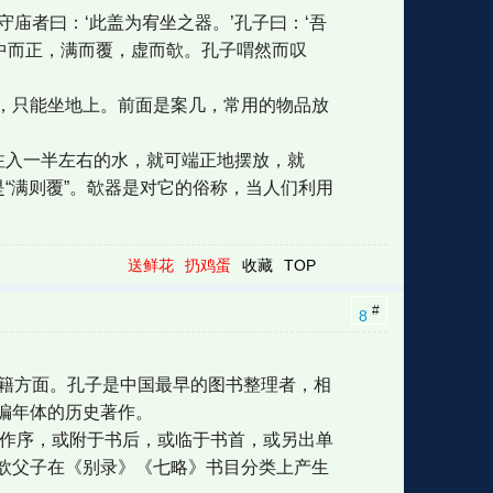
守庙者曰：‘此盖为宥坐之器。’孔子曰：‘吾
果中而正，满而覆，虚而欹。孔子喟然而叹
，只能坐地上。前面是案几，常用的物品放
注入一半左右的水，就可端正地摆放，就
“满则覆”。欹器是对它的俗称，当人们利用
送鲜花
扔鸡蛋
收藏
TOP
#
8
典籍方面。孔子是中国最早的图书整理者，相
编年体的历史著作。
》作序，或附于书后，或临于书首，或另出单
歆父子在《别录》《七略》书目分类上产生