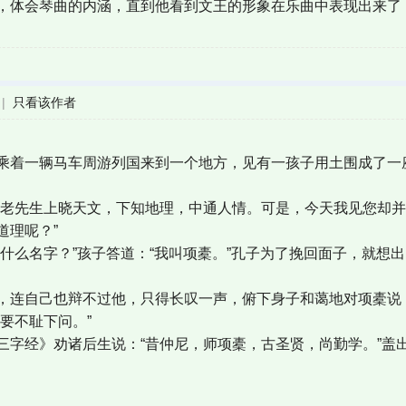
，体会琴曲的内涵，直到他看到文王的形象在乐曲中表现出来了
|
只看该作者
乘着一辆马车周游列国来到一个地方，见有一孩子用土围成了一座
孔老先生上晓天文，下知地理，中通人情。可是，今天我见您却
道理呢？”
叫什么名字？”孩子答道：“我叫项橐。”孔子为了挽回面子，就想
，连自己也辩不过他，只得长叹一声，俯下身子和蔼地对项橐说：
要不耻下问。”
三字经》劝诸后生说：“昔仲尼，师项橐，古圣贤，尚勤学。”盖