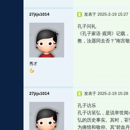
27jtjs1014
发表于 2025-2-19 15:27
孔子问礼
《孔子家语·观周》记载
教，汝愿同去否？”南宫
秀才
27jtjs1014
发表于 2025-2-19 15:28
孔子访乐
孔子访苌弘，是说举世闻
弘的历史事实。其时，苌
为痛惜和敬仰。其“碧血