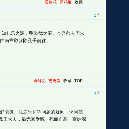
送鲜花
扔鸡蛋
收藏
#
2
，知礼乐之源，明道德之要。今吾欲去周求
，由南宫敬叔陪孔子前往。
送鲜花
扔鸡蛋
收藏
TOP
#
3
日趋衰微、礼崩乐坏等问题的疑问，访问苌
敬王大夫，后无辜受戮，死而血碧，百姓深