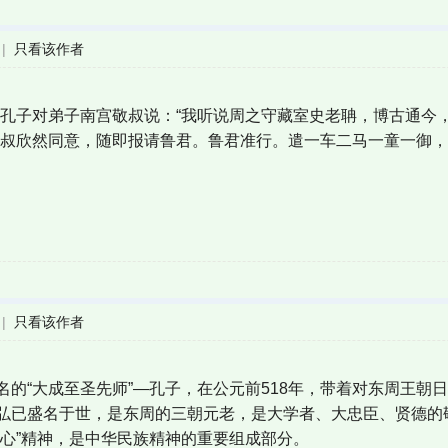
|
只看该作者
，孔子对弟子南宫敬叔说：“我听说周之守藏室史老聃，博古通今
敬叔欣然同意，随即报请鲁君。鲁君准行。遣一车二马一童一御
|
只看该作者
名的“大成至圣先师”—孔子，在公元前518年，带着对东周王朝
弘已盛名于世，是东周的三朝元老，是大学者、大忠臣、贤德的
丹心”精神，是中华民族精神的重要组成部分。