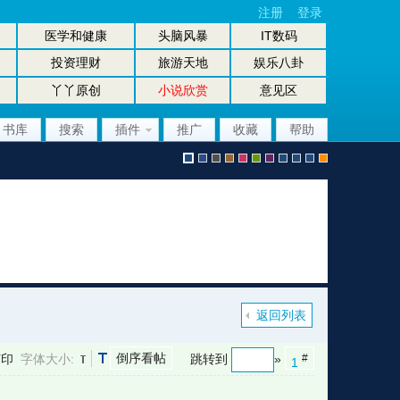
注册
登录
医学和健康
头脑风暴
IT数码
投资理财
旅游天地
娱乐八卦
丫丫原创
小说欣赏
意见区
书库
搜索
插件
推广
收藏
帮助
默
b
g
b
p
g
p
股
放
股
手
认
l
r
r
i
r
u
坛
大
坛
机
返回列表
倒序看帖
打印
字体大小:
跳转到
»
#
1
风
u
a
o
n
e
r
风
镜
办
版