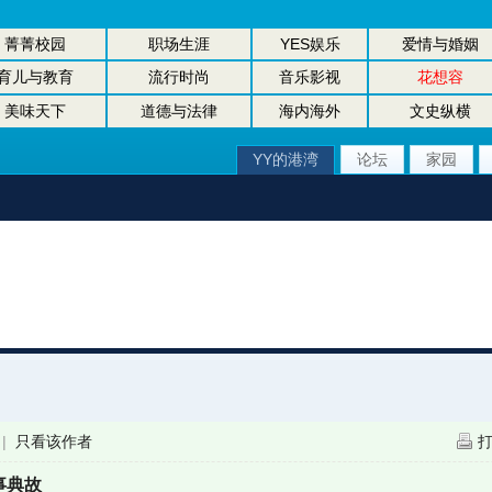
菁菁校园
职场生涯
YES娱乐
爱情与婚姻
育儿与教育
流行时尚
音乐影视
花想容
美味天下
道德与法律
海内海外
文史纵横
YY的港湾
论坛
家园
|
只看该作者
事典故