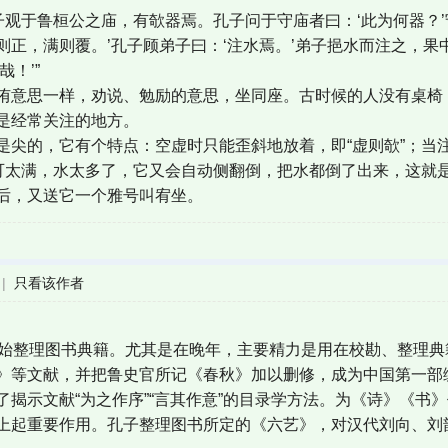
子观于鲁桓公之庙，有欹器焉。孔子问于守庙者曰：‘此为何器？’
则正，满则覆。’孔子顾弟子曰：‘注水焉。’弟子挹水而注之，
！’”
侑意思一样，劝说、勉励的意思，坐同座。古时候的人没有桌椅
是经常关注的地方。
是尖的，它有个特点：空虚时只能歪斜地放着，即“虚则欹”；当
不可太满，水太多了，它又会自动侧翻倒，把水都倒了出来，这就是
后，又送它一个雅号叫宥坐。
|
只看该作者
开始整理图书典籍。尤其是在晚年，主要精力是用在校勘、整理
》等文献，并把鲁史官所记《春秋》加以删修，成为中国第一部
了揭示文献“为之作序”“言其作意”的目录学方法。为《诗》《书
上起重要作用。孔子整理图书所定的《六艺》，对汉代刘向、刘