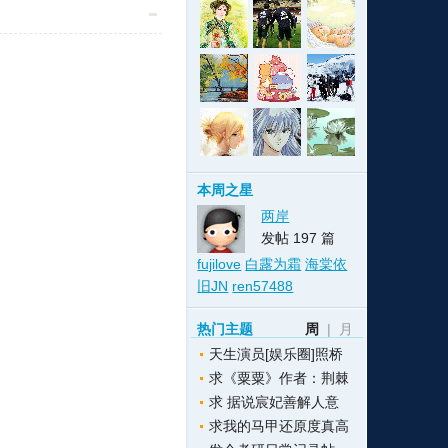
格
e
y
w
k
e
p
格
版
公
n
n
l
室
本周之星
两岸
发帖 197 篇
fujilove
白露为霜
海棠依
e
版
旧JN
ren57488
热门主题
周
|
月
天生演员[娱乐圈]照桥
求《粟粟》作者：荆棘
求 据说宸妃善解人意
求我的马甲还原度真高