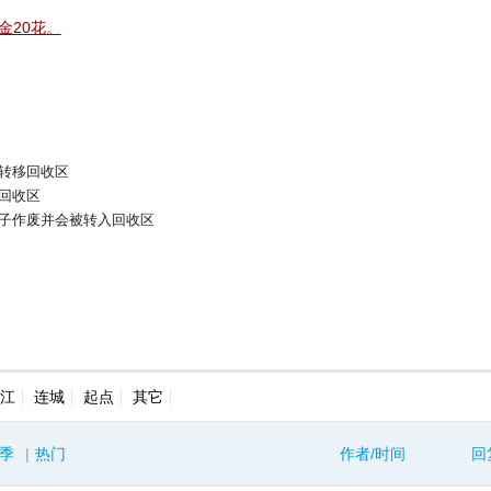
金20花。
转移回收区
回收区
子作废并会被转入回收区
江
连城
起点
其它
季
|
热门
作者/时间
回