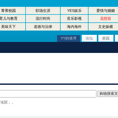
菁菁校园
职场生涯
YES娱乐
爱情与婚姻
育儿与教育
流行时尚
音乐影视
花想容
美味天下
道德与法律
海内海外
文史纵横
YY的港湾
论坛
家园
讨论区」。