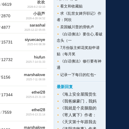
欢欢
/
6619
看文和收藏贴
2026-6-2 02:10
小葫芦
求《乱世女婢升职记》作
/
2870
2026-4-28 04:52
者：阿欣
sarashal
卖国贼川普的滑铁卢
/
4877
2025-12-22 05:05
《白话佛法》要住心,看破
siyuecaoye
念头（一
/
15731
2025-9-6 08:39
7月份版主鲜花奖励申请
贴（每月奖
hiufun
/
12732
《白话佛法》修行要有神
2025-7-14 01:33
通
marshalove
记录一下每日的红包~
/
5156
2025-7-11 08:08
最新回复
ethel28
《海上安全屋囤货生
/
17344
2025-6-23 21:19
《我爸嫁豪门，我妈
《我就是个卖胭脂的
ethel28
/
7559
《寄人篱下》作者：
2025-6-13 21:14
《天灾第十年跟我去
marshalove
《洛阳农牧事》作者