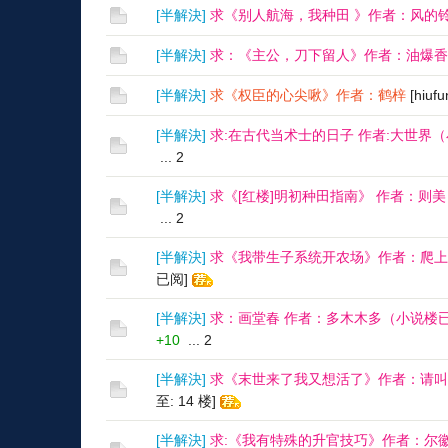
[
半解決
]
求《别人航海，我种田 》作者：风的
[
半解決
]
求：《主公，刀下留人》作者：油爆香
[
半解決
]
求《权臣的心尖啾》作者：鹤梓
[hiuf
[
半解決
]
求:在古代当术士的日子 作者:大世界
...
2
[
半解決
]
求《[红楼]明初种田指南》 作者：则
...
2
[
半解決
]
求《我带生子系统开农场》作者：爬上
已阅]
[
半解決
]
求：画堂春 作者：多木木多（小说楼
+10
...
2
[
半解決
]
求《末世来了我又想活了》作者：请叫
至: 14 楼]
[
半解決
]
求:《我有特殊的升官技巧》作者：尔