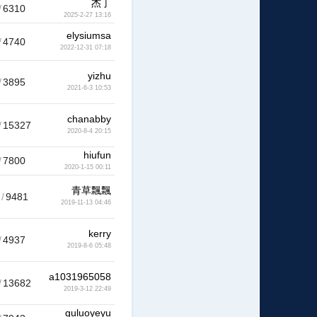
杰丁
/
6310
2025-2-27 13:16
elysiumsa
/
4740
2022-12-31 07:18
yizhu
/
3895
2021-6-3 10:53
chanabby
/
15327
2020-8-4 20:15
hiufun
/
7800
2020-1-15 00:11
青草飄飄
/
9481
2019-11-13 04:46
kerry
/
4937
2019-8-6 05:48
a1031965058
/
13682
2019-3-12 22:49
guluoyeyu