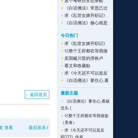
发个考研日常记录帖
《白话佛法》常思己过
求《乱世女婢升职记》
《白话佛法》修心就是
今日热门
求《乱世女婢升职记》
巜整个王府都在等我做
卖国贼川普的滑铁卢
看文和收藏贴
求《今天还不可以造反
《白话佛法》要住心,看
最新主题
返回首页
《白话佛法》要住心,看破
念头 (
巜整个王府都在等我做饭
（美食）
复
查看
最后发表
求《今天还不可以造反
吗???》作者