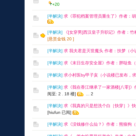
+20
[
半解決
]
求《罪犯档案管理员重生了》作者：胡
[
半解決
]
《[女穿男]西汉皇子升职记》作者：
[悬赏金钱
20
]
[
半解決
]
求 我夫君是灭世魔头 作者：扶梦（
[
半解決
]
求《末日生存安全屋》作者：胖哒鱼（
[
半解決
]
求小村医by甲子亥（小说楼已发布，
[
半解決
]
求《我在香江继承了一家酒楼[八零]
阅至: 2 . 18 楼]
...
2
[
半解決
]
求《我真的只是想洗个白［快穿］》快
[hiufun 已阅]
[
半解決
]
求《没钱修什么仙？》作者：熊狼狗（