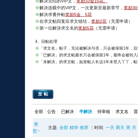
※
解决完结的VIP文，
奖励10金10花。
※
解决连载中的VIP文，一次更新至最新章节，
奖励30
※
解决求番外帖
奖励5金、5花
※
在求文帖回复应求文链结，
奖励2花
（无需申请）
※
第一位解決求文名的
奖励5花
（无需申请）
4、旧帖处理
※
「求文名」帖子，无论被解决与否，只会被保留1年，后
※
「已解决」的求文帖最长只会被保留1年，最终会被转入
※
「未解决」的求文帖，如发帖人长达1年未登入丫丫，帖
发帖
全部
公告
已解决
半解決
待审核
求文名
晋
类
主题:
全部
精华
推荐
|
时间:
一天
两天
周
月
型