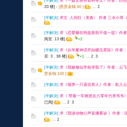
[
半解決
]
求《一篇女扮男装科举文》作者：白色
20 楼]
-
[悬赏金钱
50
]
...
2
[
半解決
]
求文 :人间灶（美食） 作者 三水小
[
半解決
]
求《恋爱脑在狗血面前不值一提》作者
阅至: 13 楼]
+2
[
半解決
]
求《从华夏神话开始碾压星际》作者：
至: 3 . 38 楼]
+1
...
2
3
[
半解決
]
求《我被修仙学校录取了》作者：云飞
赏金钱
100
]
[
半解決
]
求《领养一只退役兽人》作者：歌入云
[
半解決
]
求《 带着一车物资在六零年代养爷爷
已阅]
...
2
3
[
半解決
]
求《我读动物心声直播看诊 》作者：
...
2