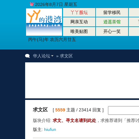
2026年8月7日 星期五
丫丫股坛
留学移民
网亲互动
逍遥茶馆
唯美贴图
开心一笑
丙午(马)年 农历六月廿五
华人论坛
» 求文区
求文区
[
5559
主题 / 23414 回复 ]
版块介绍:
求文、寻文名请到此处
，求推荐请到「推荐
版主:
hiufun