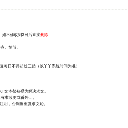
，如不修改则3日后直接
删除
特点、情节。
复每日不得超过三贴（以丫丫系统时间为准）
XT文本都被视为解决求文。
已有求续更或番外…。
注明，否则当重复求文论。