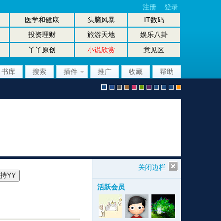
注册
登录
医学和健康
头脑风暴
IT数码
投资理财
旅游天地
娱乐八卦
丫丫原创
小说欣赏
意见区
书库
搜索
插件
推广
收藏
帮助
默
b
g
b
p
g
p
股
放
股
手
认
l
r
r
i
r
u
坛
大
坛
机
关闭边栏
活跃会员
风
u
a
o
n
e
r
风
镜
办
版