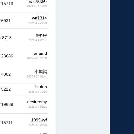
爱C永远C
/
15713
2025-4-15 10:10
wtf1314
/
6931
2025-4-7 21:39
syney
/
8718
2025-4-4 02:31
anamd
/
23686
2025-3-28 23:38
小鹌鹑
/
4002
2025-3-24 01:41
hiufun
/
5222
2025-3-8 19:30
desireemy
/
19639
2025-3-4 04:21
1999wyf
/
15711
2025-3-2 02:08