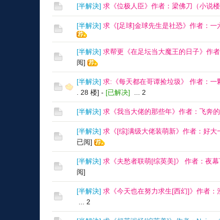
[
半解決
]
求《位极人臣》作者：梁佛刀（小说楼
[
半解決
]
求《[足球]金球先生是社恐》作者：
[
半解決
]
求帮更《在足坛当大魔王的日子》作者
阅]
[
半解決
]
求:《每天都在哥谭捡垃圾》 作者：
. 28 楼]
-
[已解决]
...
2
[
半解決
]
求《我当大佬的那些年》作者：飞奔的
[
半解決
]
求《[综]满级大佬装萌新》作者：好大
已阅]
[
半解決
]
求《夫愁者联萌[综英美]》 作者：夜
阅]
[
半解決
]
求《今天也在努力求生[西幻]》作者
...
2