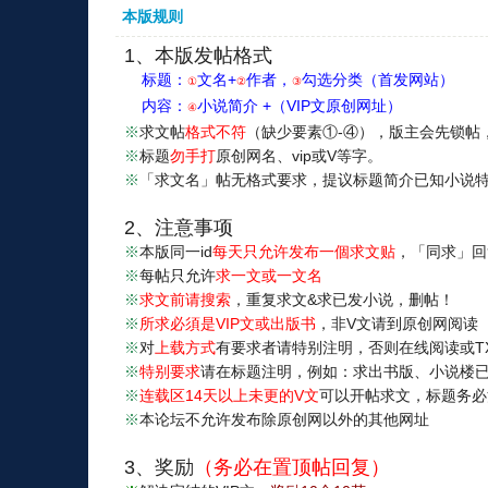
本版规则
1、本版发帖格式
标题：
文名+
作者，
勾选分类（首发网站）
①
②
③
内容：
小说简介 +（VIP文原创网址）
④
※
求文帖
格式不符
（缺少要素①-④），版主会先锁帖
※
标题
勿手打
原创网名、vip或V等字。
※
「求文名」帖无格式要求，提议标题简介已知小说
2、注意事项
※
本版同一id
每天只允许发布一個求文贴
，「同求」回
※
每帖只允许
求一文或一文名
※
求文前请搜索
，重复求文&求已发小说，删帖！
※
所求必須是VIP文或出版书
，非V文请到原创网阅读
※
对
上载方式
有要求者请特别注明，否则在线阅读或T
※
特别要求
请在标题注明，例如：求出书版、小说楼
※
连载区14天以上未更的V文
可以开帖求文，标题务必
※
本论坛不允许发布除原创网以外的其他网址
3、奖励
（务必在置顶帖回复）