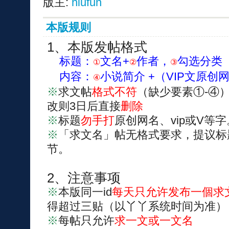
版主:
hiufun
本版规则
1、本版发帖格式
标题：
文名+
作者，
勾选分类
①
②
③
内容：
小说简介 +（VIP文原创
④
※
求文帖
格式不符
（缺少要素①-④
改则3日后直接
删除
※
标题
勿手打
原创网名、vip或V等字
※
「求文名」帖无格式要求，提议标
节。
2、注意事项
※
本版同一id
每天只允许发布一個求
得超过三贴（以丫丫系统时间为准）
※
每帖只允许
求一文或一文名