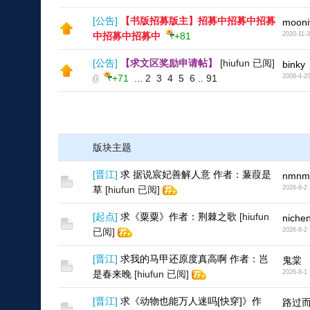
[
公告
]
【书版招募版主】招募中招募中招募
mooni
中招募中招募中
+81
2020-11-
[
公告
]
【求文区奖励申请帖】
[hiufun 已阅]
binky
+71
...
2
3
4
5
6
..
91
2009-4-2
版块主题
[
晋江
]
求 据说宸妃善解人意 作者：蒹葭是
nmnm
草
[hiufun 已阅]
2026-8-2
[
起点
]
求《粟粟》作者：荆棘之歌
[hiufun
niche
已阅]
2026-8-2
[
晋江
]
求我的马甲还原度真高啊 作者：岂
鬼棠
是春来晚
[hiufun 已阅]
2026-8-1
[
晋江
]
求《动物也能万人迷吗[快穿]》作
路过而