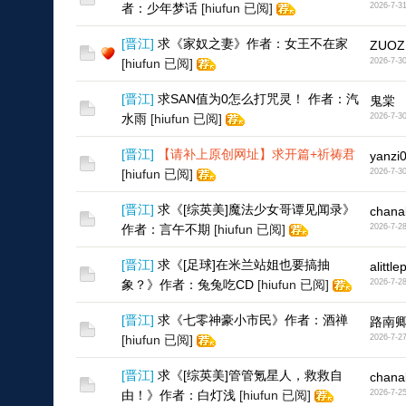
者：少年梦话
[hiufun 已阅]
2026-7-3
[
晋江
]
求《家奴之妻》作者：女王不在家
ZUOZ
[hiufun 已阅]
2026-7-3
[
晋江
]
求SAN值为0怎么打咒灵！ 作者：汽
鬼棠
水雨
[hiufun 已阅]
2026-7-3
[
晋江
]
【请补上原创网址】求开篇+祈祷君
yanzi
[hiufun 已阅]
2026-7-3
[
晋江
]
求《[综英美]魔法少女哥谭见闻录》
chana
作者：言午不期
[hiufun 已阅]
2026-7-2
[
晋江
]
求《[足球]在米兰站姐也要搞抽
alittle
象？》作者：兔兔吃CD
[hiufun 已阅]
2026-7-2
[
晋江
]
求《七零神豪小市民》作者：酒禅
路南
[hiufun 已阅]
2026-7-2
[
晋江
]
求《[综英美]管管氪星人，救救自
chana
由！》作者：白灯浅
[hiufun 已阅]
2026-7-2