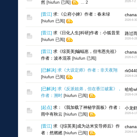
然
[hiufun 已阅]
...
2
2026-7-2
[
晋江
]
求:《公府小婢》作者：春未绿
chana
[hiufun 已阅]
2026-6-3
[
晋江
]
求《日化人生[科研]作者：小狐昔里
路过而
[hiufun 已阅]
2026-6-2
[
晋江
]
求《综英美]蝙蝠崽，但韦恩先祖》
chana
作者：波本混茶
[hiufun 已阅]
2026-6-2
[
已解决
]
求《大设定师》作者：非天夜翔
rk044
[hiufun 已阅]
2026-6-2
[
已解决
]
求《反派姐弟，但在香江破案》，
哈哈wl
作者：溯时
[hiufun 已阅]
2026-6-2
[
起点
]
求：《我加载了神秘学面板》作者：
小龙
雨中有秋云
[hiufun 已阅]
2026-6-1
[
晋江
]
求《[综英美]成为达米安导师后》作
chana
者：然燃繎
[hiufun 已阅]
2026-6-1