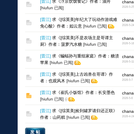
[
晋江
]
求《汴京饮馔食记》作者：涸舟
chana
[hiufun 已阅]
2026-5-2
[
晋江
]
求《[综英美]年纪大了玩动作游戏难
chana
免心酸》作者：姒云意
[hiufun 已阅]
2026-5-2
[
晋江
]
求《[综英美]不是农场主是哥谭主
chana
厨》作者：菠萝汽水糖
[hiufun 已阅]
2026-5-1
[
晋江
]
求《蝙蝠孙与重组家庭》作者：糖渍
chana
苹果
[hiufun 已阅]
2026-5-11
[
晋江
]
求《[综英美]上古凶兽在哥谭》作
chana
者：也观风木
[hiufun 已阅]
2026-5-7
[
晋江
]
求《崔氏小饭馆》作者：长安墨色
chana
[hiufun 已阅]
2026-5-6
[
晋江
]
求《[综英美]捡到罐罗请归还正联》
chana
作者：山药糕
[hiufun 已阅]
2026-4-2
发帖