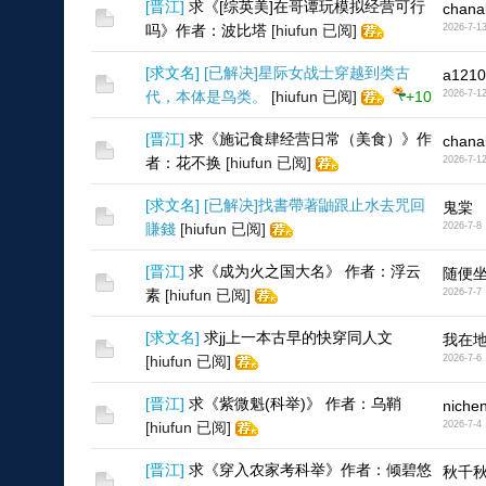
[
晋江
]
求《[综英美]在哥谭玩模拟经营可行
chana
吗》作者：波比塔
[hiufun 已阅]
2026-7-1
[
求文名
]
[已解决]星际女战士穿越到类古
a1210
代，本体是鸟类。
[hiufun 已阅]
+10
2026-7-1
12
[
晋江
]
求《施记食肆经营日常（美食）》作
chana
者：花不换
[hiufun 已阅]
2026-7-1
[
求文名
]
[已解决]找書帶著鼬跟止水去咒回
鬼棠
賺錢
[hiufun 已阅]
2026-7-8
[
晋江
]
求《成为火之国大名》 作者：浮云
随便
素
[hiufun 已阅]
2026-7-7
[
求文名
]
求jj上一本古早的快穿同人文
我在
[hiufun 已阅]
2026-7-6
[
晋江
]
求《紫微魁(科举)》 作者：乌鞘
niche
[hiufun 已阅]
2026-7-4
[
晋江
]
求《穿入农家考科举》作者：倾碧悠
秋千