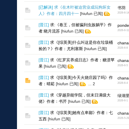
[
已解决
]
求《在木叶被迫营业成玩狗坏女
书羽
人》作者：四月四十一
[hiufun 已阅]
2026-6-1
[
晋江
]
求:《卷王，但被骗到虫族躺平》作
ponde
者:晓月流苏
[hiufun 已阅]
2026-6-11
[
晋江
]
求《[综英美]什么叫这是你在垃圾桶
chana
捡的？》作者：尤利塞斯
[hiufun 已阅]
2026-6-8
[
晋江
]
求《红罗宾养成日志》作者：糖渍苹
chana
果
[hiufun 已阅]
2026-6-5
[
晋江
]
求《[综英美]今天火烧庄园了吗》作
chana
者：晴菘
[hiufun 已阅]
...
2
2026-6-4
[
晋江
]
求《穿越异能学院，但末日满级大
绿湖
佬》作者：书芹
[hiufun 已阅]
2026-6-1
[
晋江
]
求《[综英美]她有点卑鄙》作者：七
chana
五西
[hiufun 已阅]
2026-5-2