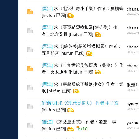
[
晋江
]
求《北宋灶房小丫鬟》作者：夏槐蝉
chana
[hiufun 已阅]
2026-7-2
[
晋江
]
求《哥谭猫塑模拟器[综英美]》作
chana
者：北方叉骨
[hiufun 已阅]
2026-7-2
[
晋江
]
求《[综英美]超英崽模拟器》作者：
chana
五月郁蒸
[hiufun 已阅]
2026-7-1
[
晋江
]
求《十九世纪贵族厨房（美食）》作
chana
者：火木通明
[hiufun 已阅]
2026-7-1
[
晋江
]
求《穿越后成了叛逆少女》作者：棠
银翘1
眠
[hiufun 已阅]
2026-7-1
[
已解决
]
求 巜现代灵植夫》 作者:甲子亥
syney
[hiufun 已阅]
2026-7-1
[
晋江
]
《家父唐太宗》 作者：邈邈一黍
yuzhu
[hiufun 已阅]
+10
2026-7-1