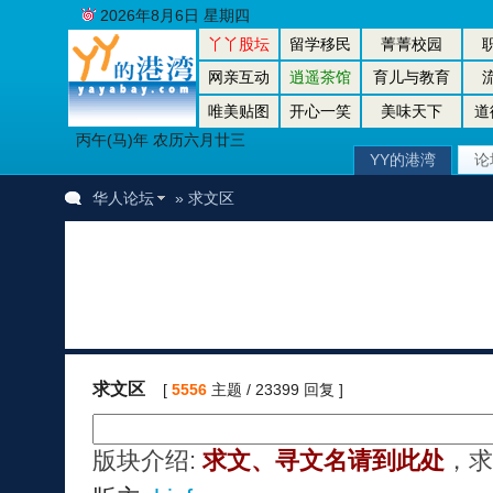
2026年8月6日 星期四
丫丫股坛
留学移民
菁菁校园
网亲互动
逍遥茶馆
育儿与教育
唯美贴图
开心一笑
美味天下
道
丙午(马)年 农历六月廿三
YY的港湾
论
华人论坛
» 求文区
求文区
[
5556
主题 / 23399 回复 ]
版块介绍:
求文、寻文名请到此处
，求