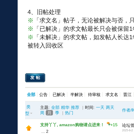
4、旧帖处理
※
「求文名」帖子，无论被解决与否，只
※
「已解决」的求文帖最长只会被保留1
※
「未解决」的求文帖，如发帖人长达1
被转入回收区
发帖
全部
公告
已解决
半解決
待审核
求文名
晋江
类
主题:
全部
精华
推荐
|
时间:
一天
两天
作者/
周
月
季
|
热门
型
支持丫丫, amazon购物请点进来！
+15
论坛
...
2
2025-6-2