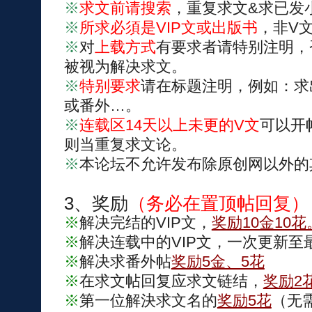
※
求文前请搜索
，重复求文&求已发
※
所求必須是VIP文或出版书
，非V
※
对
上载方式
有要求者请特别注明，
被视为解决求文。
※
特别要求
请在标题注明，例如：求
或番外…。
※
连载区14天以上未更的V文
可以开
则当重复求文论。
※
本论坛不允许发布除原创网以外的
3、奖励
（务必在置顶帖回复）
※
解决完结的VIP文，
奖励10金10花
※
解决连载中的VIP文，一次更新至
※
解决求番外帖
奖励5金、5花
※
在求文帖回复应求文链结，
奖励2
※
第一位解決求文名的
奖励5花
（无