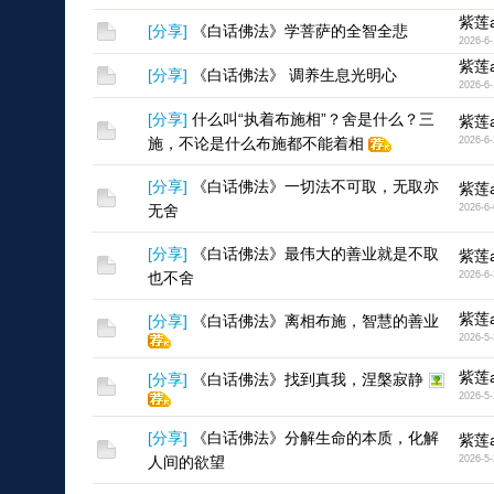
紫莲a
[
分享
]
《白话佛法》学菩萨的全智全悲
2026-6-
紫莲a
[
分享
]
《白话佛法》 调养生息光明心
2026-6-
[
分享
]
什么叫“执着布施相”？舍是什么？三
紫莲a
施，不论是什么布施都不能着相
2026-6-
[
分享
]
《白话佛法》一切法不可取，无取亦
紫莲a
无舍
2026-6-
[
分享
]
《白话佛法》最伟大的善业就是不取
紫莲a
也不舍
2026-6-
紫莲a
[
分享
]
《白话佛法》离相布施，智慧的善业
2026-5-
紫莲a
[
分享
]
《白话佛法》找到真我，涅槃寂静
2026-5-
[
分享
]
《白话佛法》分解生命的本质，化解
紫莲a
人间的欲望
2026-5-