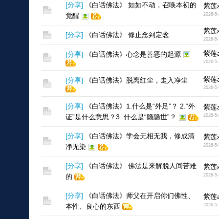
[
分享
]
《白话佛法》 如如不动，召唤本初的
紫莲a
觉醒
2026-5-
紫莲a
[
分享
]
《白话佛法》 修止念到定念
2026-5-
紫莲a
[
分享
]
《白话佛法》心念是善恶的起源
2026-5-
紫莲a
[
分享
]
《白话佛法》脱离红尘，走入净尘
2026-5-
[
分享
]
《白话佛法》1.什么是“外足”？ 2.“外
紫莲a
证”是什么意思？3. 什么是“隐隐世”？
2026-5-
[
分享
]
《白话佛法》学会无相无我，修成清
紫莲a
净无染
2026-5-
[
分享
]
《白话佛法》 佛法是来解脱人间苦难
紫莲a
的
2026-5-
[
分享
]
《白话佛法》师父在开启你们佛性、
紫莲a
本性、良心的东西
2026-5-