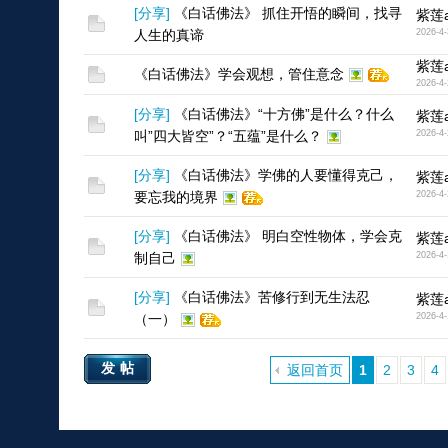
[
分享
]
《白话佛法》 抓住开悟的瞬间，找寻
紫莲a
人生的真谛
2026-4-
紫莲a
《白话佛法》学会观想，管住意念
2026-4-
[
分享
]
《白话佛法》“十方佛”是什么？什么
紫莲a
叫”四大皆空”？“五蕴”是什么？
2026-4-
[
分享
]
《白话佛法》学佛的人要懂得克己，
紫莲a
要忘我的境界
2026-4-
[
分享
]
《白话佛法》 明白空性物体，学会克
紫莲a
制自己
2026-4-
[
分享
]
《白话佛法》苦修行到无生法忍
紫莲a
（一）
2026-4-
发帖
返回首页
1
2
3
4