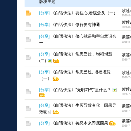
版块主题
紫莲a
[
分享
]
《白话佛法》要住心,看破念头（一）
2026-8-
紫莲a
[
分享
]
《白话佛法》修行要有神通
2026-8-
[
分享
]
《白话佛法》修心就是和宇宙意识合
紫莲a
一
2026-8-
[
分享
]
《白话佛法》常思己过，增福增慧
紫莲a
(二)
2026-7-
[
分享
]
《白话佛法》常思己过, 增福增慧
紫莲a
（一）
2026-7-
紫莲a
[
分享
]
《白话佛法》“无明习气”是什么？
2026-7-
[
分享
]
《白话佛法》生灭导致变化，因果导
紫莲a
致轮回
2026-7-
紫莲a
[
分享
]
《白话佛法》善恶本来即属因果
2026-7-