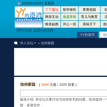
2026年8月6日 星期四
丫丫股坛
留学移民
菁菁校园
网亲互动
逍遥茶馆
育儿与教育
唯美贴图
开心一笑
美味天下
道
丙午(马)年 农历六月廿四
YY的港湾
论
华人论坛
» 信仰家园
信仰家园
[
1264
主题 / 1025 回复 ]
版块介绍: 本论坛主要讨论与信仰有关的问题，给你提供
除．多谢合作．