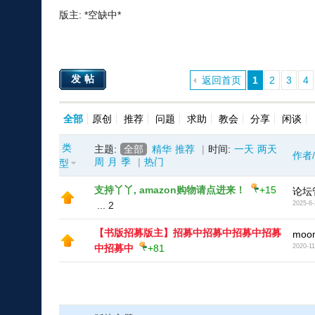
版主: *空缺中*
发帖
返回首页
1
2
3
4
全部
原创
推荐
问题
求助
教会
分享
闲谈
类
主题:
全部
精华
推荐
|
时间:
一天
两天
作者
周
月
季
|
热门
型
支持丫丫, amazon购物请点进来！
+15
论坛
...
2
2025-6-
【书版招募版主】招募中招募中招募中招募
moon
中招募中
+81
2020-11