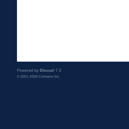
Powered by
Discuz!
7.2
© 2001-2009
Comsenz Inc.