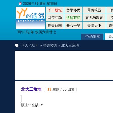
2026年8月9日 星期日
丫丫股坛
留学移民
菁菁校园
网亲互动
逍遥茶馆
育儿与教育
唯美贴图
开心一笑
美味天下
道
丙午(马)年 农历六月廿七
YY的港湾
论
华人论坛
»
菁菁校园
» 北大三角地
北大三角地
[
13
主题 / 30 回复 ]
版主: *空缺中*