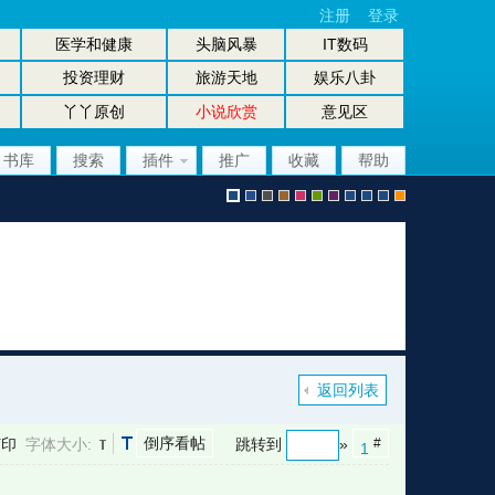
注册
登录
医学和健康
头脑风暴
IT数码
投资理财
旅游天地
娱乐八卦
丫丫原创
小说欣赏
意见区
书库
搜索
插件
推广
收藏
帮助
默
b
g
b
p
g
p
股
放
股
手
认
l
r
r
i
r
u
坛
大
坛
机
返回列表
倒序看帖
打印
字体大小:
跳转到
»
#
1
风
u
a
o
n
e
r
风
镜
办
版