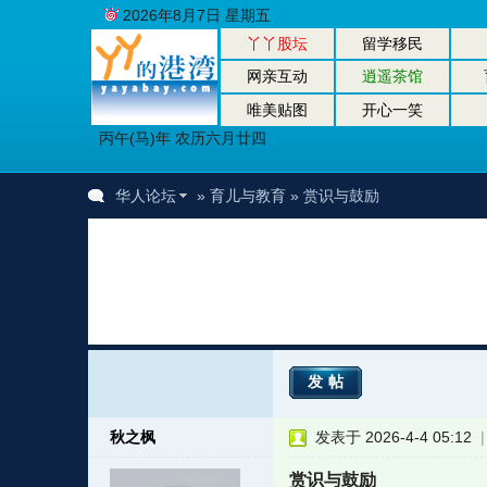
2026年8月7日 星期五
丫丫股坛
留学移民
网亲互动
逍遥茶馆
唯美贴图
开心一笑
丙午(马)年 农历六月廿四
华人论坛
»
育儿与教育
» 赏识与鼓励
发帖
秋之枫
发表于 2026-4-4 05:12
赏识与鼓励