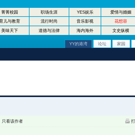
菁菁校园
职场生涯
YES娱乐
爱情与婚姻
育儿与教育
流行时尚
音乐影视
花想容
美味天下
道德与法律
海内海外
文史纵横
YY的港湾
论坛
家园
|
只看该作者