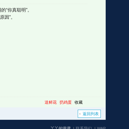
的“你真聪明”。
原因”。
格
e
y
w
k
e
p
格
版
公
n
n
l
室
e
版
送鲜花
扔鸡蛋
收藏
返回列表
丫丫的港湾
|
联系我们
|
WAP