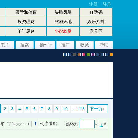
注册
登录
医学和健康
头脑风暴
IT数码
投资理财
旅游天地
娱乐八卦
丫丫原创
小说欣赏
意见区
书库
搜索
插件
推广
收藏
帮助
默
b
g
b
p
g
p
股
放
股
手
认
l
r
r
i
r
u
坛
大
坛
机
2
3
4
5
6
7
8
9
10
... 113
下一页
倒序看帖
打印
字体大小:
跳转到
»
#
1
风
u
a
o
n
e
r
风
镜
办
版