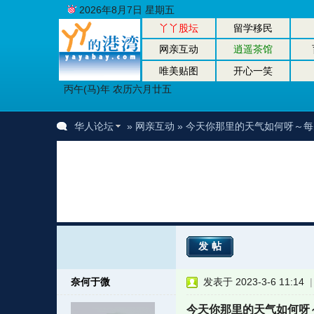
2026年8月7日 星期五
丫丫股坛
留学移民
网亲互动
逍遥茶馆
唯美贴图
开心一笑
丙午(马)年 农历六月廿五
华人论坛
»
网亲互动
» 今天你那里的天气如何呀～
发帖
奈何于微
发表于 2023-3-6 11:14
今天你那里的天气如何呀