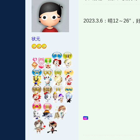
2023.3.6：晴12～
状元