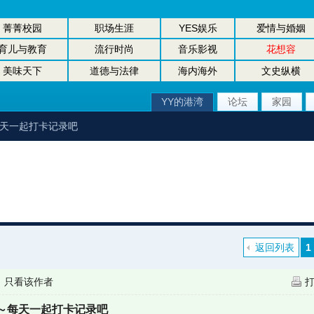
菁菁校园
职场生涯
YES娱乐
爱情与婚姻
育儿与教育
流行时尚
音乐影视
花想容
美味天下
道德与法律
海内海外
文史纵横
YY的港湾
论坛
家园
每天一起打卡记录吧
返回列表
1
|
只看该作者
～每天一起打卡记录吧