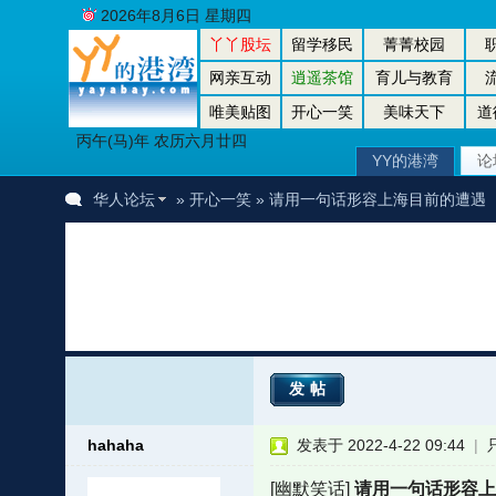
2026年8月6日 星期四
丫丫股坛
留学移民
菁菁校园
网亲互动
逍遥茶馆
育儿与教育
唯美贴图
开心一笑
美味天下
道
丙午(马)年 农历六月廿四
YY的港湾
论
华人论坛
»
开心一笑
» 请用一句话形容上海目前的遭遇
发帖
hahaha
发表于 2022-4-22 09:44
|
[幽默笑话]
请用一句话形容上