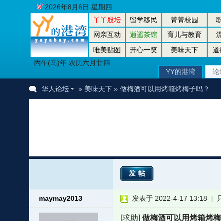
2026年8月6日 星期四
丫丫股坛
留学移民
菁菁校园
网亲互动
逍遥茶馆
育儿与教育
唯美贴图
开心一笑
美味天下
道
丙午(马)年 农历六月廿四
YY的港湾
论
华人论坛
»
美味天下
» 做梅酒可以用烤箱烤梅子吗？
发帖
maymay2013
发表于 2022-4-17 13:18
|
[求助]
做梅酒可以用烤箱烤梅