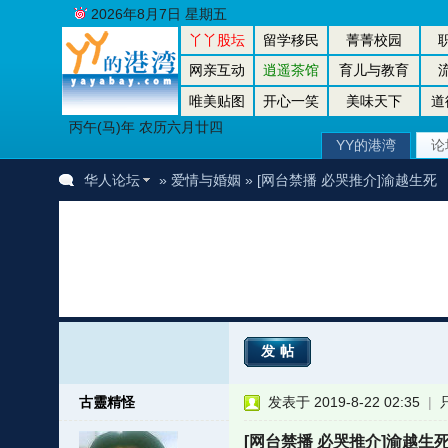
2026年8月7日 星期五
丫丫股坛
留学移民
菁菁校园
网亲互动
逍遥茶馆
育儿与教育
唯美贴图
开心一笑
美味天下
道
丙午(马)年 农历六月廿四
YY的港湾
论
华人论坛
»
爱情与婚姻
» [网台禁播 必哭推介]渝越生死
发帖
古靈精怪
发表于 2019-8-22 02:35
|
[网台禁播 必哭推介]渝越生