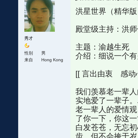
洪星世界（精华版） 
殿堂级主持：洪师
秀才
主题：渝越生死
性别
男
介绍：细说一个有
来自
Hong Kong
[[ 言出由衷 感动心
我们羡慕老一辈人
实地爱了一辈子。
老一辈人的爱情观
了你一下，你这一世
白发苍苍，无忘初
齿，但不会掩于岁