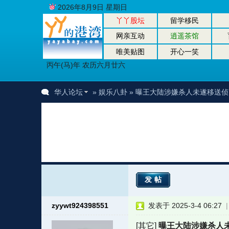
2026年8月9日 星期日
丫丫股坛
留学移民
网亲互动
逍遥茶馆
唯美贴图
开心一笑
丙午(马)年 农历六月廿六
华人论坛
»
娱乐八卦
» 曝王大陆涉嫌杀人未遂移送侦
发帖
zyywt924398551
发表于 2025-3-4 06:27
[其它]
曝王大陆涉嫌杀人