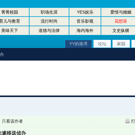
菁菁校园
职场生涯
YES娱乐
爱情与婚姻
育儿与教育
流行时尚
音乐影视
花想容
美味天下
道德与法律
海内海外
文史纵横
YY的港湾
论坛
家园
办
|
只看该作者
未遂移送侦办