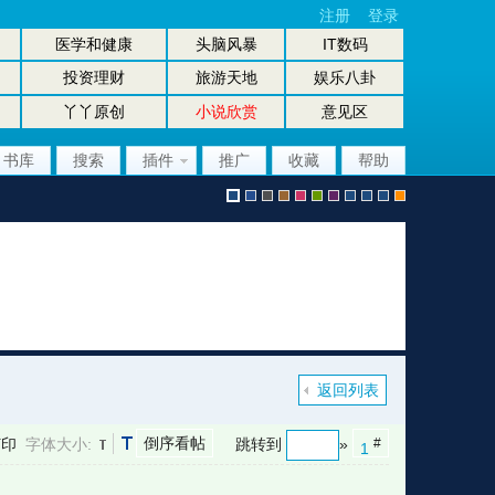
注册
登录
医学和健康
头脑风暴
IT数码
投资理财
旅游天地
娱乐八卦
丫丫原创
小说欣赏
意见区
书库
搜索
插件
推广
收藏
帮助
默
b
g
b
p
g
p
股
放
股
手
认
l
r
r
i
r
u
坛
大
坛
机
返回列表
倒序看帖
打印
字体大小:
跳转到
»
#
1
风
u
a
o
n
e
r
风
镜
办
版