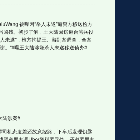
格
e
y
w
k
e
p
格
版
公
uWang 被曝因“杀人未遂”遭警方移送检方
当凶残。初步了解，王大陆因逃避台湾兵役
人未遂”，检方拘提王、游到案调查，全案
谢。”#曝王大陆涉嫌杀人未遂移送侦办#
n
n
l
室
e
版
大陆涉案#
觉得司机态度差还故意绕路，下车后发现钥匙
黑道朋友调Uber资料要寻仇，还说要朋友