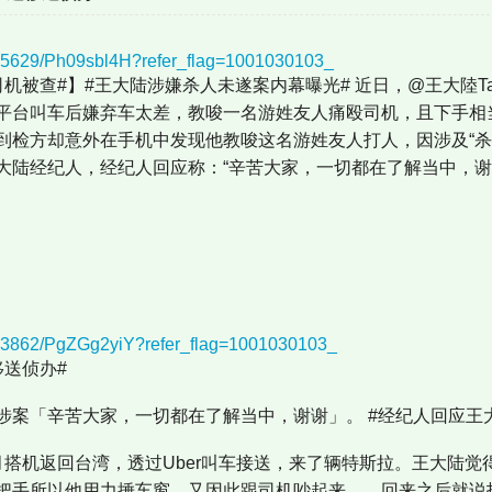
745629/Ph09sbl4H?refer_flag=1001030103_
机被查#】#王大陆涉嫌杀人未遂案内幕曝光# 近日，@王大陸Tal
平台叫车后嫌弃车太差，教唆一名游姓友人痛殴司机，且下手相
到检方却意外在手机中发现他教唆这名游姓友人打人，因涉及“杀
大陆经纪人，经纪人回应称：“辛苦大家，一切都在了解当中，谢
773862/PgZGg2yiY?refer_flag=1001030103_
移送侦办#
涉案「辛苦大家，一切都在了解当中，谢谢」。 #经纪人回应王
月搭机返回台湾，透过Uber叫车接送，来了辆特斯拉。王大陆
把手所以他用力捶车窗，又因此跟司机吵起来……回来之后就说找