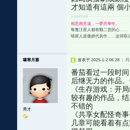
才知道有這兩 個小說
相思相見遠，一夢共華年。
每隻汪星人都有颗二货的心……
喵星人是傲娇代表作……这得取
啸寒月塞
发表于 2025-1-2 06:28
|
只
番茄看过一段时间
后继无力的作品。
《生存游戏：开局
较有趣的作品，结
不错的
秀才
《共享女配怪奇事
几章可能看着有点