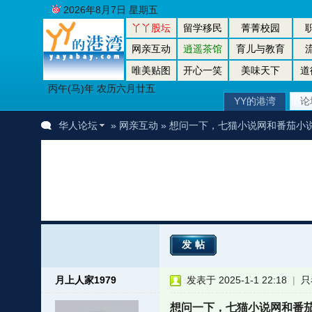
2026年8月7日 星期五
丫丫股坛
留学移民
菁菁校园
网亲互动
逍遥茶馆
育儿与教育
唯美贴图
开心一笑
美味天下
道
丙午(马)年 农历六月廿五
YY的港湾
论
华人论坛
»
网亲互动
» 想问一下，七猫小说网和番茄小
发帖
月上人家1979
发表于 2025-1-1 22:18
|
只
想问一下，七猫小说网和番