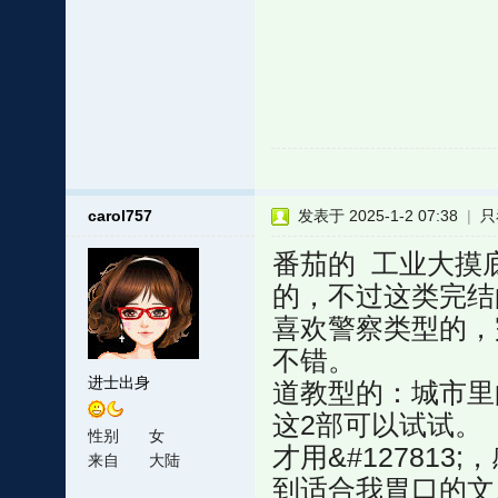
carol757
发表于 2025-1-2 07:38
|
只
番茄的 工业大摸
的，不过这类完结
喜欢警察类型的，
不错。
进士出身
道教型的：城市里
这2部可以试试。
性别
女
才用&#12781
来自
大陆
到适合我胃口的文