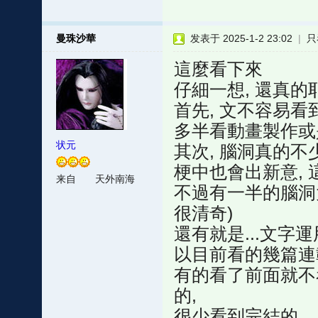
曼珠沙華
发表于 2025-1-2 23:02
|
只
這麼看下來
仔細一想, 還真的耶.
首先, 文不容易看
多半看動畫製作或
状元
其次, 腦洞真的不
梗中也會出新意, 
来自
天外南海
不過有一半的腦洞大
很清奇)
還有就是...文字運
以目前看的幾篇連
有的看了前面就不看
的,
很少看到完結的..