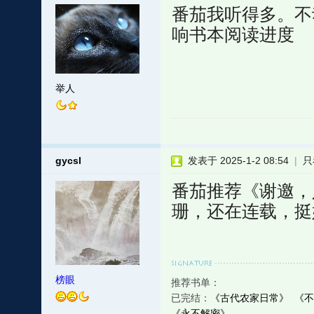
番茄我听得多。不
响书本阅读进度
举人
gycsl
发表于 2025-1-2 08:54
|
只
番茄推荐《谢邀，
珊，还在连载，挺
榜眼
推荐书单：
已完结：
《古代农家日常》
《不
《永不解密》