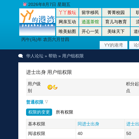
2026年8月7日 星期五
丫丫股坛
留学移民
菁菁校园
网亲互动
逍遥茶馆
育儿与教育
唯美贴图
开心一笑
美味天下
道
丙午(马)年 农历六月廿四
YY的港湾
论
华人论坛
» 帮助 » 用户组权限
进士出身 用户组权限
用户级
积分起
别
点
普通权限
权限的变更
所有权限
基本权限
同进士出身
进士
阅读权限
40
50