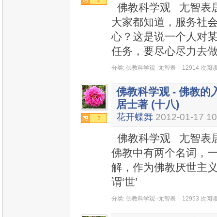
2
佛教科学观 尢智表居士
大家都知道，服务社
心？这是说一个人对
任务，要尽心尽力去
分类:
佛教科学观 -尢智表
|
12914 次阅
佛教科学观 - 佛教的入
居士著 (十八)
花开蝶舞
2012-01-17 10
2
佛教科学观 尢智表居
佛教中有两个名词，一是
解，作为佛教厌世主
谓‘世’
分类:
佛教科学观 -尢智表
|
12953 次阅