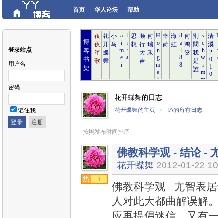
首页
华人论坛
帮助
博
登录站点
客
书
用户名
架
密码
花开蝶舞的日志
花开蝶舞的主页
»
TA的所有日志
记住我
按照发布时间排序
佛教科学观 - 结论 - 
花开蝶舞
2012-01-22 10
1
佛教科学观 尢智表居士
人对此大都曲解误解
应再提倡迷信。又有