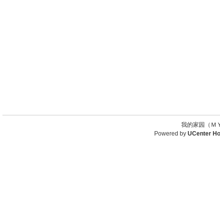
我的家园（ＭＹ
Powered by
UCenter H