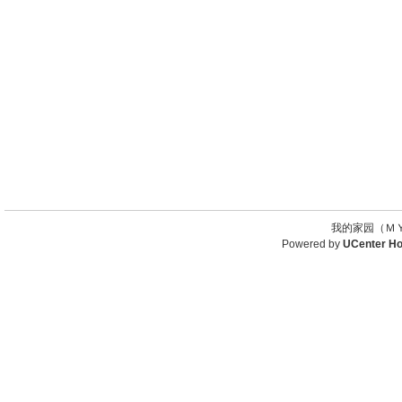
我的家园（ＭＹ
Powered by
UCenter H