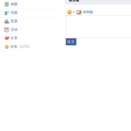
留言板
相册
涂鸦板
话题
投票
活动
分享
好友
(1255)