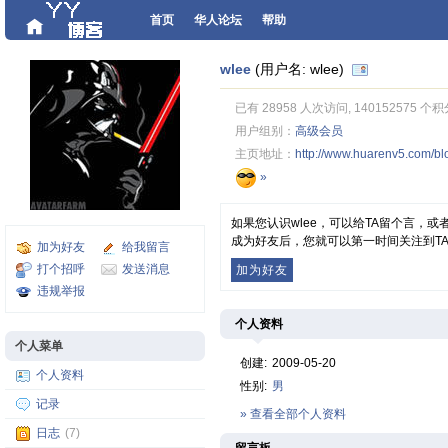
首页
华人论坛
帮助
wlee
(用户名: wlee)
已有 28958 人次访问, 140152575 个积
用户组别：
高级会员
主页地址：
http://www.huarenv5.com/b
»
如果您认识wlee，可以给TA留个言，
成为好友后，您就可以第一时间关注到T
加为好友
给我留言
打个招呼
发送消息
加为好友
违规举报
个人资料
个人菜单
创建:
2009-05-20
个人资料
性别:
男
记录
» 查看全部个人资料
日志
(7)