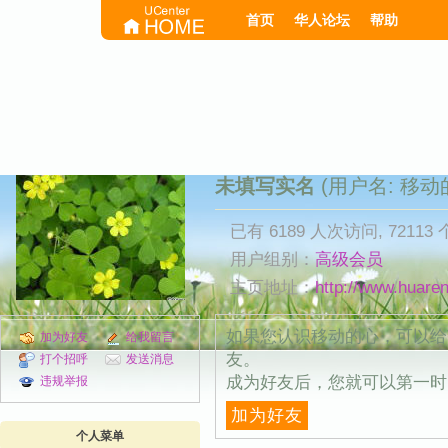
首页
华人论坛
帮助
未填写实名
(用户名: 移动
已有 6189 人次访问, 72113
用户组别：
高级会员
主页地址：
http://www.huare
如果您认识移动的心，可以给
加为好友
给我留言
友。
打个招呼
发送消息
成为好友后，您就可以第一时
违规举报
加为好友
个人菜单