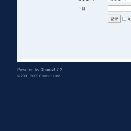
回答
登录
Powered by
Discuz!
7.2
© 2001-2009
Comsenz Inc.