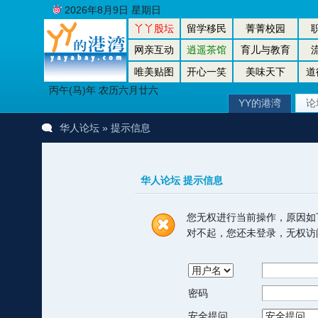
2026年8月9日 星期日
丫丫股坛
留学移民
菁菁校园
网亲互动
逍遥茶馆
育儿与教育
唯美贴图
开心一笑
美味天下
道
丙午(马)年 农历六月廿六
YY的港湾
论
华人论坛
» 提示信息
华人论坛 提示信息
您无权进行当前操作，原因如
对不起，您还未登录，无权访
密码
安全提问